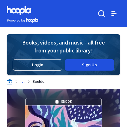
Skip to main content
Hoopla logo
Powered by Hoopla
Search
Menu
Books, videos, and music - all free
from your public library!
Login
Sign Up
. . .
Boulder
EBOOK