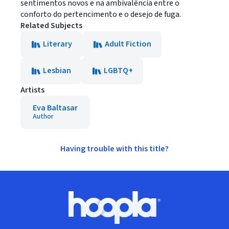
sentimentos novos e na ambivalência entre o
conforto do pertencimento e o desejo de fuga.
Related Subjects
Literary
Adult Fiction
Lesbian
LGBTQ+
Artists
Eva Baltasar
Author
Having trouble with this title?
Footer
Hoopla logo, Go to homepage