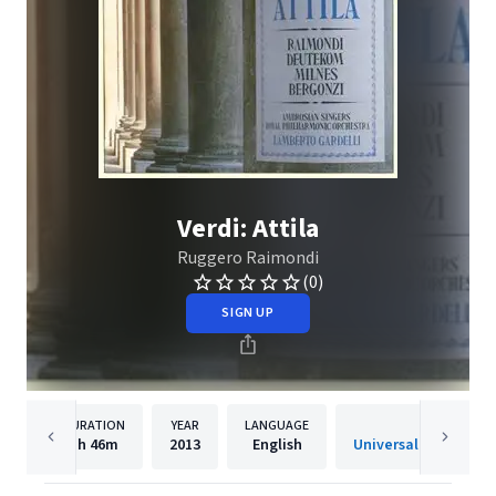
Verdi: Attila
Ruggero Raimondi
(0)
SIGN UP
DURATION
YEAR
LANGUAGE
PUBLISHE
1h
46m
2013
English
Universal Internatio