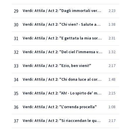
29
Verdi: Attila / Act 2: "Dagli immortali vertici"
2:23
30
Verdi: Attila / Act 2: "Chi vien? - Salute ad Ezio"
1:38
31
Verdi: Attila / Act 2: "E gettata la mia sorte"
2:31
32
Verdi: Attila / Act 2: "Del ciel l'immensa volta"
1:32
33
Verdi: Attila / Act 2: "Ezio, ben vieni!"
2:17
34
Verdi: Attila / Act 2: "Chi dona luce al cor?..."
1:48
35
Verdi: Attila / Act 2: "Ah! - Lo spirto de' monti
2:15
36
Verdi: Attila / Act 2: "L'orrenda procella"
1:08
37
Verdi: Attila / Act 2: "Si riaccendan le quercie"
2:17