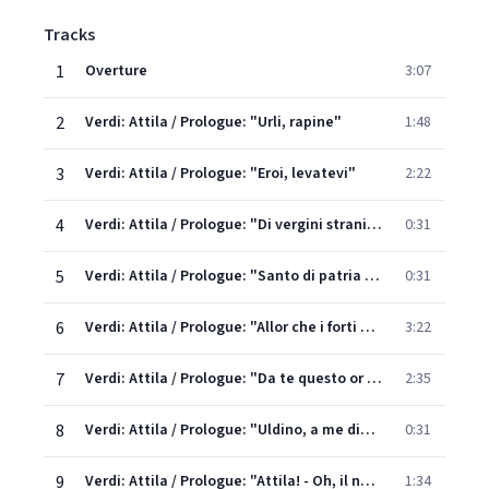
Tracks
1
Overture
3:07
2
Verdi: Attila / Prologue: "Urli, rapine"
1:48
3
Verdi: Attila / Prologue: "Eroi, levatevi"
2:22
4
Verdi: Attila / Prologue: "Di vergini straniere"
0:31
5
Verdi: Attila / Prologue: "Santo di patria indefinito amor!"
0:31
6
Verdi: Attila / Prologue: "Allor che i forti corrono"
3:22
7
Verdi: Attila / Prologue: "Da te questo or m'è concesso"
2:35
8
Verdi: Attila / Prologue: "Uldino, a me dinanzi l'inviato"
0:31
9
Verdi: Attila / Prologue: "Attila! - Oh, il nobil messo!"
1:34