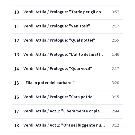
10
Verdi: Attila / Prologue: "Tardo per gli anni, e tremulo"
3:57
11
Verdi: Attila / Prologue: "Vanitosi!"
2:17
12
Verdi: Attila / Prologue: "Qual notte!"
2:55
13
Verdi: Attila / Prologue: "L'alito del mattin - Preghiam!"
1:46
14
Verdi: Attila / Prologue: "Quai voci!"
2:17
15
"Ella in poter del barbaro!"
3:20
16
Verdi: Attila / Prologue: "Cara patria"
3:15
17
Verdi: Attila / Act 1: "Liberamente or piangi"
2:44
18
Verdi: Attila / Act 1: "Oh! nel fuggente nuvolo"
3:12