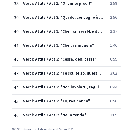
38
Verdi: Attila / Act 2: "Oh, miei prodi!"
2:58
39
Verdi: Attila / Act 3: "Qui del convegno è il loco"
2:56
40
Verdi: Attila / Act 3: "Che non avrebbe il misero"
2:37
41
Verdi: Attila / Act 3: "Che pi s'indugia"
1:46
42
Verdi: Attila / Act 3: "Cessa, deh, cessa"
0:59
43
Verdi: Attila / Act 3: "Te sol, te sol quest'anima"
3:02
44
Verdi: Attila / Act 3: "Non involarti, seguimi"
0:44
45
Verdi: Attila / Act 3: "Tu, rea donna"
0:56
46
Verdi: Attila / Act 3: "Nella tenda"
3:09
© 1989 Universal International Music B.V.