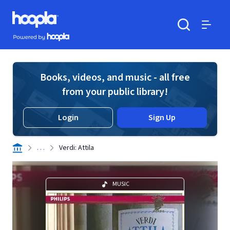
Skip to main content
Hoopla logo
Powered by Hoopla
Search
Menu
Books, videos, and music - all free
from your public library!
Login
Sign Up
. . .
Verdi: Attila
MUSIC