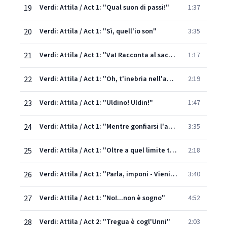
19
Verdi: Attila / Act 1: "Qual suon di passi!"
1:37
20
Verdi: Attila / Act 1: "Sì, quell'io son"
3:35
21
Verdi: Attila / Act 1: "Va! Racconta al sacrilego"
1:17
22
Verdi: Attila / Act 1: "Oh, t'inebria nell'amplesso"
2:19
23
Verdi: Attila / Act 1: "Uldino! Uldin!"
1:47
24
Verdi: Attila / Act 1: "Mentre gonfiarsi l'anima"
3:35
25
Verdi: Attila / Act 1: "Oltre a quel limite t'attendo"
2:18
26
Verdi: Attila / Act 1: "Parla, imponi - Vieni. Le menti visita"
3:40
27
Verdi: Attila / Act 1: "No!...non è sogno"
4:52
28
Verdi: Attila / Act 2: "Tregua è cogl'Unni"
2:03