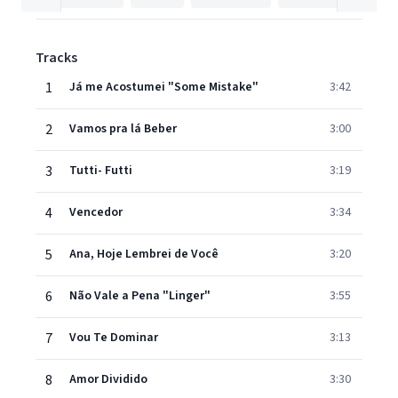
Tracks
1
Já me Acostumei "Some Mistake"
3:42
2
Vamos pra lá Beber
3:00
3
Tutti- Futti
3:19
4
Vencedor
3:34
5
Ana, Hoje Lembrei de Você
3:20
6
Não Vale a Pena "Linger"
3:55
7
Vou Te Dominar
3:13
8
Amor Dividido
3:30