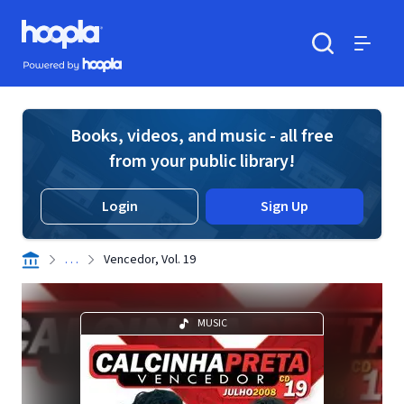
Skip to main content
Hoopla logo
Powered by Hoopla
Search
Menu
Books, videos, and music - all free
from your public library!
Login
Sign Up
. . .
Vencedor, Vol. 19
MUSIC