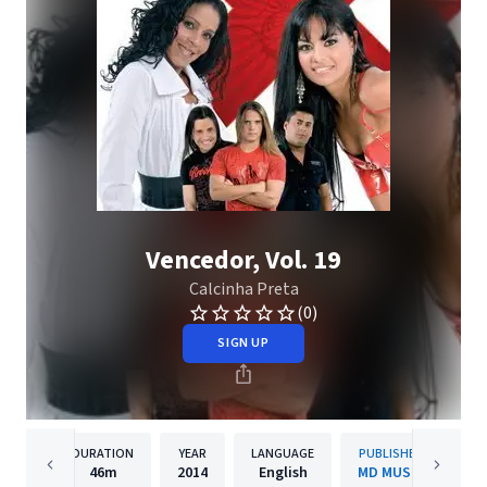
Vencedor, Vol. 19
Calcinha Preta
(0)
SIGN UP
DURATION
YEAR
LANGUAGE
PUBLISHER
46m
2014
English
MD MUSIC