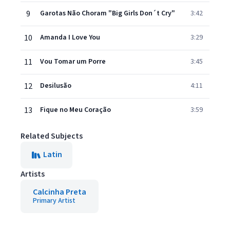
9
Garotas Não Choram "Big Girls Don´t Cry"
3:42
10
Amanda I Love You
3:29
11
Vou Tomar um Porre
3:45
12
Desilusão
4:11
13
Fique no Meu Coração
3:59
Related Subjects
Latin
Artists
Calcinha Preta
Primary Artist