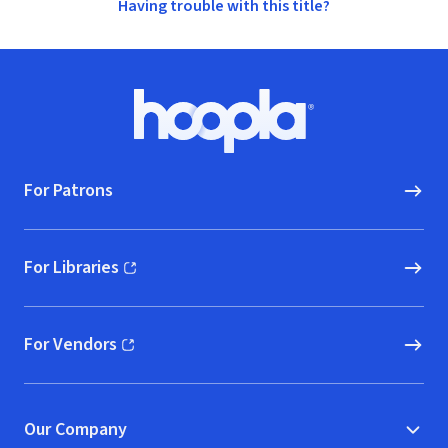
Having trouble with this title?
Footer
Hoopla logo, Go to homepage
For Patrons
For Libraries
(opens in new window)
For Vendors
(opens in new window)
Our Company