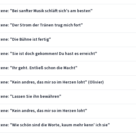
Szene: "Bei sanfter Musik schläft sich's am besten"
 Szene: "Der Strom der Tränen trug mich fort"
Szene: "Die Bühne ist fertig"
 Szene: "Sie ist doch gekommen! Du hast es erreicht"
 Szene: "Ihr geht. Entließ schon die Macht"
Szene: "Kein andres, das mir so im Herzen loht" (Olivier)
 Szene: "Lassen Sie ihn bewähren"
 Szene: "Kein andres, das mir so im Herzen loht"
 Szene: "Wie schön sind die Worte, kaum mehr kenn' ich sie"