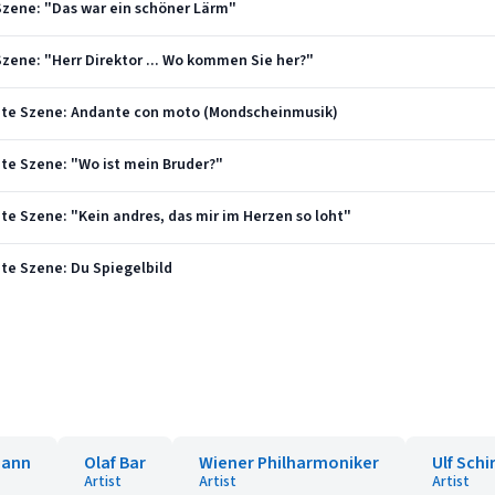
. Szene: "Das war ein schöner Lärm"
. Szene: "Herr Direktor ... Wo kommen Sie her?"
Letzte Szene: Andante con moto (Mondscheinmusik)
tzte Szene: "Wo ist mein Bruder?"
tzte Szene: "Kein andres, das mir im Herzen so loht"
tzte Szene: Du Spiegelbild
mann
Olaf Bar
Wiener Philharmoniker
Ulf Sch
Artist
Artist
Artist