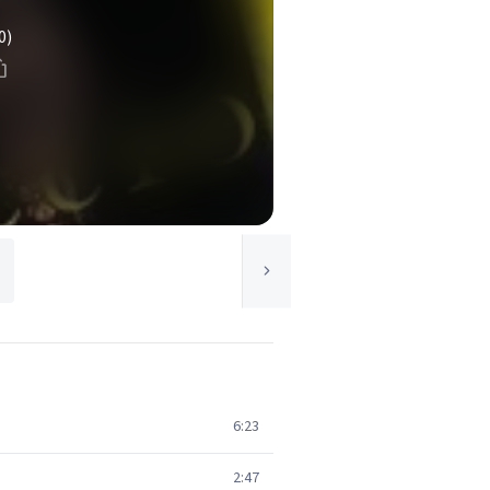
0)
6:23
2:47