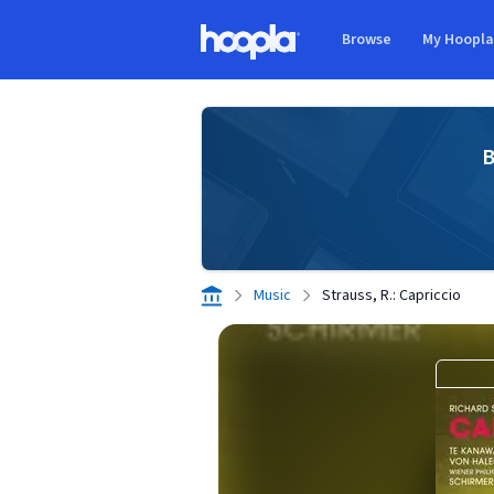
Skip to main content
Browse
My Hoopl
Hoopla logo
B
Music
Strauss, R.: Capriccio