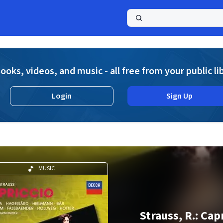
a
ooks, videos, and music - all free from your public li
Login
Sign Up
MUSIC
Strauss, R.: Cap