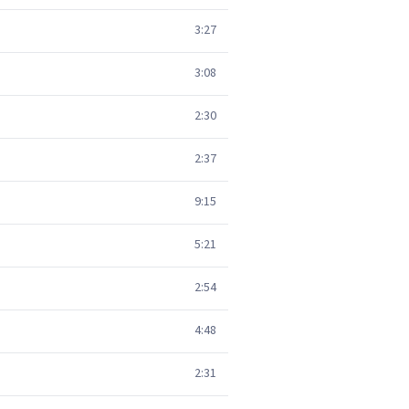
3:27
3:08
2:30
2:37
9:15
5:21
2:54
4:48
2:31