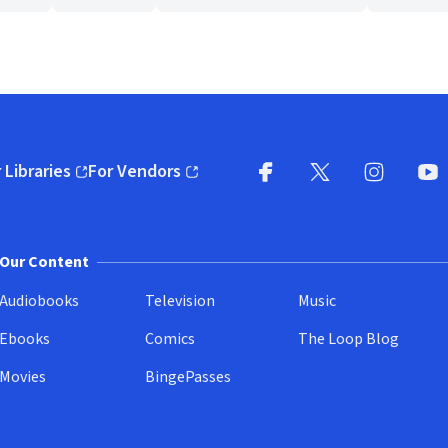
 Libraries
For Vendors
pens in new window)
(opens in new window)
Facebook
X
(opens in new win
(opens in new wi
Instagram
You
(
Our Content
Audiobooks
Television
Music
Ebooks
Comics
The Loop Blog
Movies
BingePasses