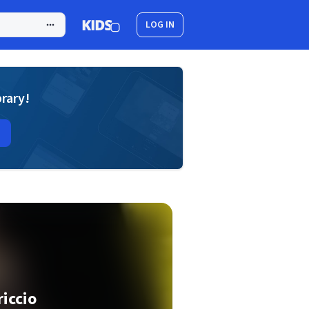
LOG IN
brary!
riccio