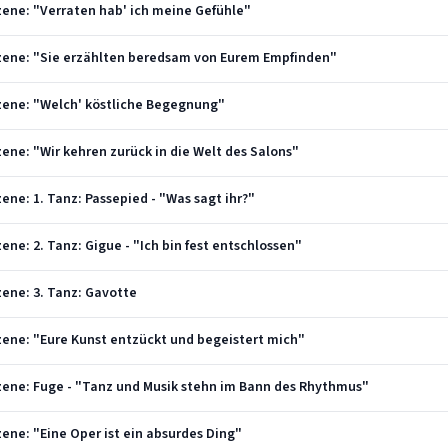
 Szene: "Verraten hab' ich meine Gefühle"
. Szene: "Sie erzählten beredsam von Eurem Empfinden"
. Szene: "Welch' köstliche Begegnung"
 Szene: "Wir kehren zurück in die Welt des Salons"
Szene: 1. Tanz: Passepied - "Was sagt ihr?"
Szene: 2. Tanz: Gigue - "Ich bin fest entschlossen"
Szene: 3. Tanz: Gavotte
 Szene: "Eure Kunst entzückt und begeistert mich"
. Szene: Fuge - "Tanz und Musik stehn im Bann des Rhythmus"
Szene: "Eine Oper ist ein absurdes Ding"