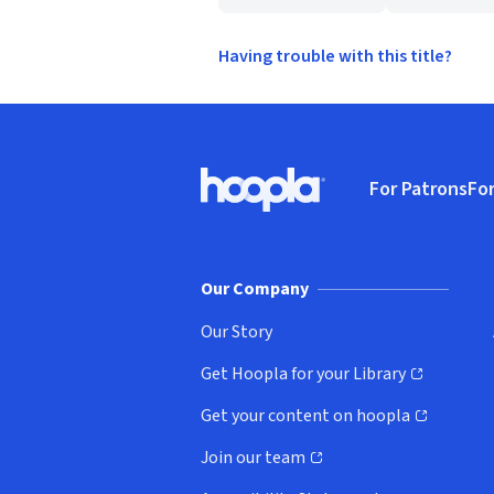
Having trouble with this title?
Footer
For Patrons
For
Hoopla logo, Go to homepage
(o
Our Company
Our Story
Get Hoopla for your Library
(opens in new window)
Get your content on hoopla
(opens in new window)
Join our team
(opens in new window)