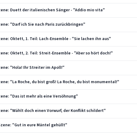
 Szene: Duett der italienischen Sänger - "Addio mio vita"
 Szene: "Darf ich Sie nach Paris zurückbringen"
Szene: Oktett, 1. Teil: Lach-Ensemble - "Sie lachen ihn aus"
Szene: Oktett, 2. Teil: Streit-Ensemble - "Aber so hört doch!"
zene: "Hola! Ihr Streiter im Apoll!"
 Szene: "La Roche, du bist groß! La Roche, du bist monumental!"
 Szene: "Das ist mehr als eine Versöhnung"
 Szene: "Wählt doch einen Vorwurf, der Konflikt schildert"
. Szene: "Gut in eure Mäntel gehüllt"