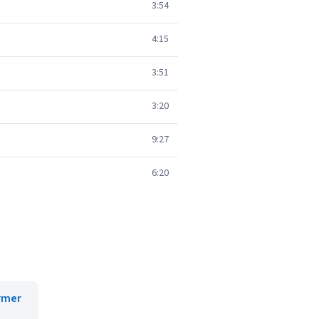
3:54
4:15
3:51
3:20
9:27
6:20
irmer