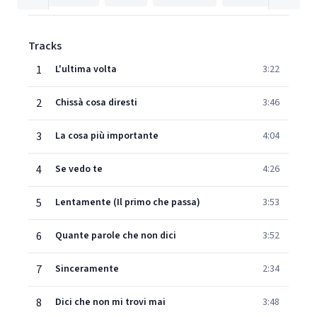
Tracks
1
L'ultima volta
3:22
2
Chissà cosa diresti
3:46
3
La cosa più importante
4:04
4
Se vedo te
4:26
5
Lentamente (Il primo che passa)
3:53
6
Quante parole che non dici
3:52
7
Sinceramente
2:34
8
Dici che non mi trovi mai
3:48