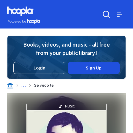
Skip to main content
Hoopla logo
Powered by Hoopla
Search
Menu
Books, videos, and music - all free
from your public library!
Login
Sign Up
. . .
Se vedo te
MUSIC