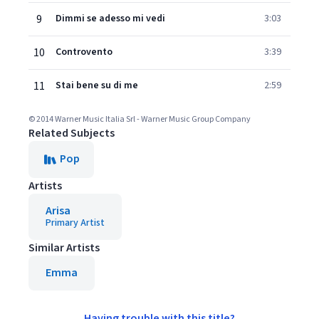
9
Dimmi se adesso mi vedi
3:03
10
Controvento
3:39
11
Stai bene su di me
2:59
© 2014 Warner Music Italia Srl - Warner Music Group Company
Related Subjects
Pop
Artists
Arisa
Primary Artist
Similar Artists
Emma
Having trouble with this title?