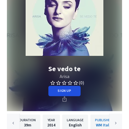
Se vedo te
Arisa
(0)
SIGN UP
DURATION
YEAR
LANGUAGE
PUBLISHER
39m
2014
English
WM Italy