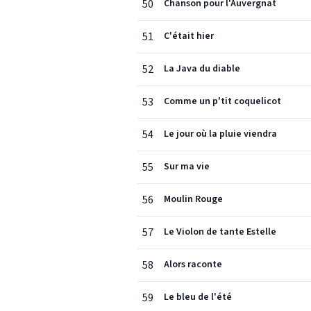
50
Chanson pour l'Auvergnat
51
C'était hier
52
La Java du diable
53
Comme un p'tit coquelicot
54
Le jour où la pluie viendra
55
Sur ma vie
56
Moulin Rouge
57
Le Violon de tante Estelle
58
Alors raconte
59
Le bleu de l'été