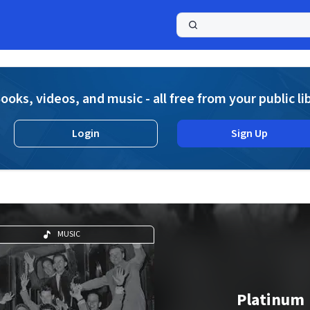
a
ooks, videos, and music - all free from your public li
Login
Sign Up
MUSIC
Platinum