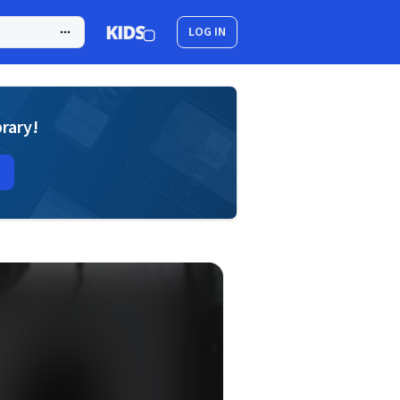
LOG IN
brary!