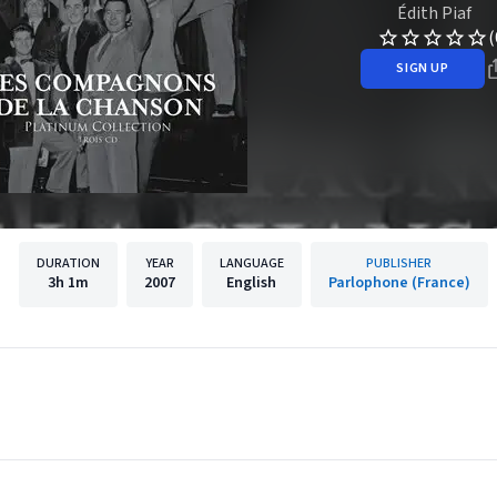
Édith Piaf
(
SIGN UP
DURATION
YEAR
LANGUAGE
PUBLISHER
3h
1m
2007
English
Parlophone (France)