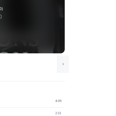
0)
4:09
2:31