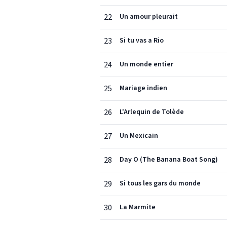
22
Un amour pleurait
23
Si tu vas a Rio
24
Un monde entier
25
Mariage indien
26
L'Arlequin de Tolède
27
Un Mexicain
28
Day O (The Banana Boat Song)
29
Si tous les gars du monde
30
La Marmite