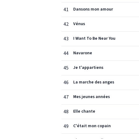
41
Dansons mon amour
42
Vénus
43
I Want To Be Near You
44
Navarone
45
Je t'appartiens
46
La marche des anges
47
Mes jeunes années
48
Elle chante
49
C'était mon copain