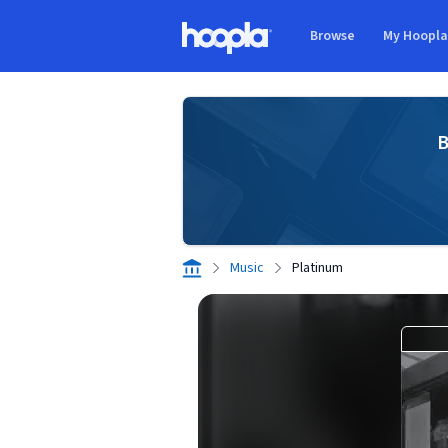
Skip to main content
Browse
My Hoopl
Hoopla logo
B
Music
Platinum