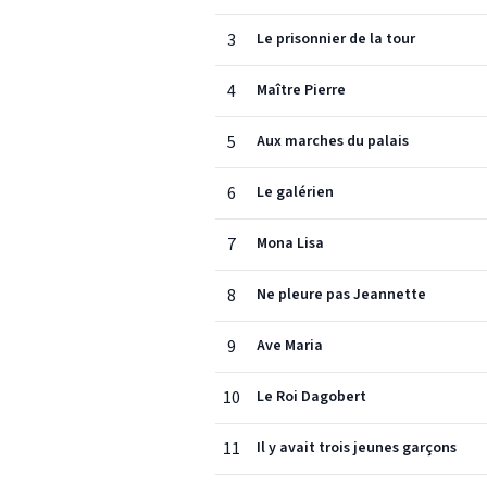
3
Le prisonnier de la tour
4
Maître Pierre
5
Aux marches du palais
6
Le galérien
7
Mona Lisa
8
Ne pleure pas Jeannette
9
Ave Maria
10
Le Roi Dagobert
11
Il y avait trois jeunes garçons