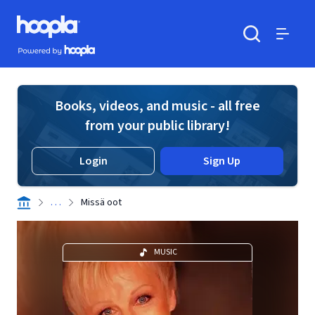
Skip to main content
Hoopla logo
Powered by Hoopla
Search
Menu
Books, videos, and music - all free
from your public library!
Login
Sign Up
. . .
Missä oot
MUSIC