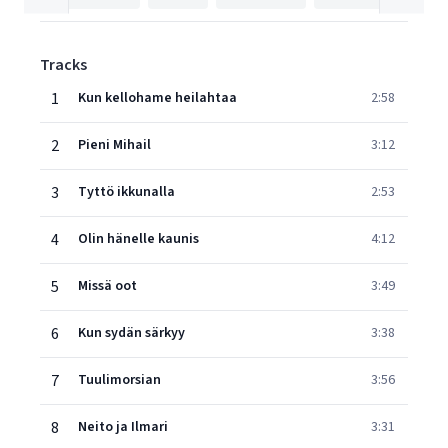
Tracks
1
Kun kellohame heilahtaa
2:58
2
Pieni Mihail
3:12
3
Tyttö ikkunalla
2:53
4
Olin hänelle kaunis
4:12
5
Missä oot
3:49
6
Kun sydän särkyy
3:38
7
Tuulimorsian
3:56
8
Neito ja Ilmari
3:31