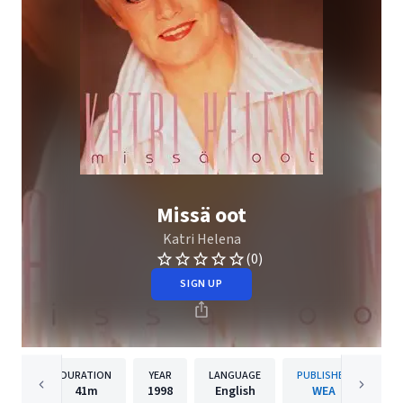
Missä oot
Katri Helena
(0)
SIGN UP
DURATION
YEAR
LANGUAGE
PUBLISHER
41m
1998
English
WEA