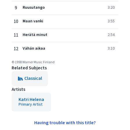
9
Ruusutango
3:20
10
Maan vanki
3:55
11
Herätä minut
2:54
12
Vähän aikaa
3:10
© 1998 Warner Music Finland
Related Subjects
Classical
Artists
Katri Helena
Primary Artist
Having trouble with this title?