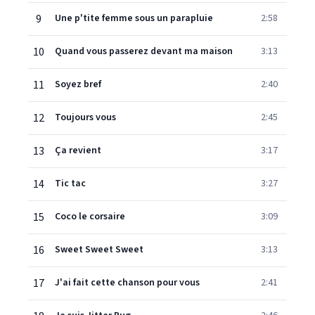
9
Une p'tite femme sous un parapluie
2:58
10
Quand vous passerez devant ma maison
3:13
11
Soyez bref
2:40
12
Toujours vous
2:45
13
Ça revient
3:17
14
Tic tac
3:27
15
Coco le corsaire
3:09
16
Sweet Sweet Sweet
3:13
17
J'ai fait cette chanson pour vous
2:41