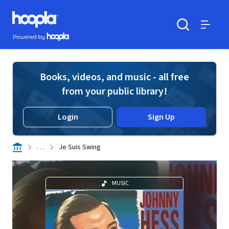
Skip to main content
Hoopla logo
Powered by Hoopla
Search
Menu
Books, videos, and music - all free
from your public library!
Login
Sign Up
. . .
Je Suis Swing
MUSIC