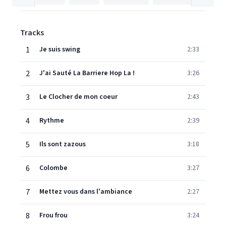
Tracks
1
Je suis swing
2:33
2
J'ai Sauté La Barriere Hop La !
3:26
3
Le Clocher de mon coeur
2:43
4
Rythme
2:39
5
Ils sont zazous
3:18
6
Colombe
3:27
7
Mettez vous dans l'ambiance
2:27
8
Frou frou
3:24