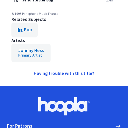
18
Je suis Jitter Bug
2:46
© 1993 Parlophone Music France
Related Subjects
Pop
Artists
Johnny Hess
Primary Artist
Having trouble with this title?
Footer
Hoopla logo, Go to homepage
For Patrons