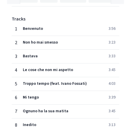
Tracks
1
Benvenuto
3:56
2
Non ho mai smesso
3:23
3
Bastava
3:33
4
Le cose che non mi aspetto
3:45
5
Troppo tempo (feat. Ivano Fossati)
4:03
6
Mi tengo
3:39
7
Ognuno ha la sua matita
3:45
8
Inedito
3:13