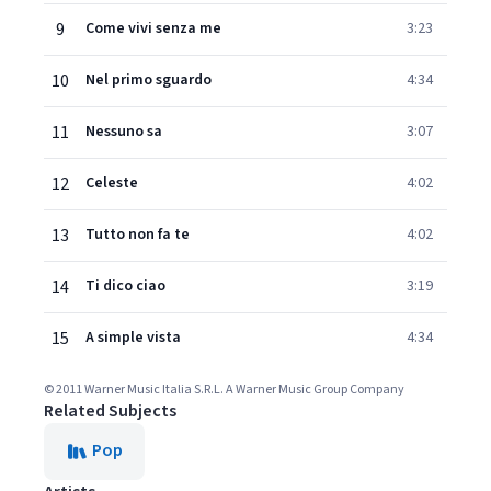
9
Come vivi senza me
3:23
10
Nel primo sguardo
4:34
11
Nessuno sa
3:07
12
Celeste
4:02
13
Tutto non fa te
4:02
14
Ti dico ciao
3:19
15
A simple vista
4:34
© 2011 Warner Music Italia S.R.L. A Warner Music Group Company
Related Subjects
Pop