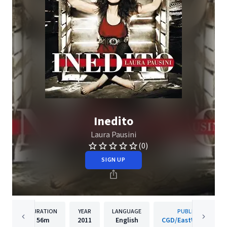
Inedito
Laura Pausini
(0)
SIGN UP
DURATION
YEAR
LANGUAGE
PUBLISHER
56m
2011
English
CGD/EastWest Italy