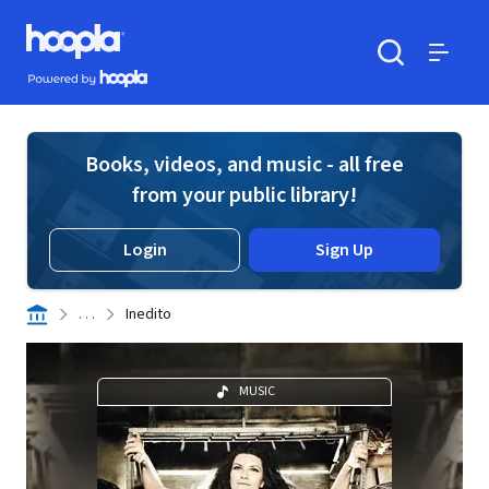
Skip to main content
Hoopla logo
Powered by Hoopla
Search
Menu
Books, videos, and music - all free
from your public library!
Login
Sign Up
. . .
Inedito
MUSIC