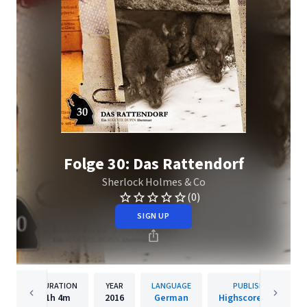
Folge 30: Das Rattendorf
Sherlock Holmes & Co
(0)
SIGN UP
DURATION
YEAR
LANGUAGE
PUBLISHER
1h
4m
2016
German
Highscore Music