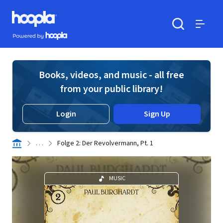
Skip to main content
Hoopla logo
Powered by Hoopla
Search
Menu
Books, videos, and music - all free
from your public library!
Login
Sign Up
. . .
Folge 2: Der Revolvermann, Pt. 1
MUSIC