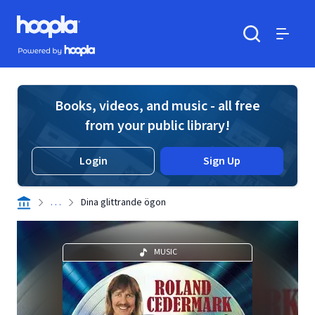
Skip to main content
Hoopla logo
Powered by Hoopla
Search
Menu
Books, videos, and music - all free
from your public library!
Login
Sign Up
. . .
Dina glittrande ögon
MUSIC