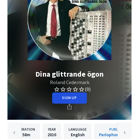
Dina glittrande ögon
Roland Cedermark
(0)
SIGN UP
DURATION
YEAR
LANGUAGE
PUBLISHER
58m
2010
English
Parlophone Sweden