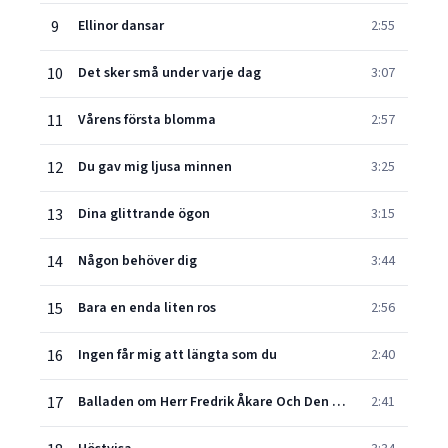
9
Ellinor dansar
2:55
10
Det sker små under varje dag
3:07
11
Vårens första blomma
2:57
12
Du gav mig ljusa minnen
3:25
13
Dina glittrande ögon
3:15
14
Någon behöver dig
3:44
15
Bara en enda liten ros
2:56
16
Ingen får mig att längta som du
2:40
17
Balladen om Herr Fredrik Åkare Och Den Söta Fröken Cecilia Lind
2:41