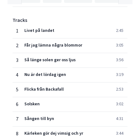
Tracks
1
Livet på landet
2:45
2
Får jag lämna några blommor
3:05
3
Så länge solen ger oss ljus
3:56
4
Nu är det lördag igen
3:19
5
Flicka från Backafall
2:53
6
Solsken
3:02
7
Sången till byn
4:31
8
Kärleken gör dej vimsig och yr
3:44