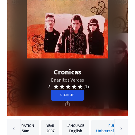
Cronicas
Enanitos Verdes
(1)
5
SIGN UP
DURATION
YEAR
LANGUAGE
PUBLISHER
50m
2007
English
Universal Music Lati