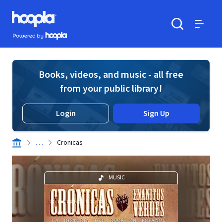
Skip to main content
Hoopla logo
Powered by Hoopla
Search
Menu
Books, videos, and music - all free
from your public library!
Login
Sign Up
. . .
Cronicas
MUSIC