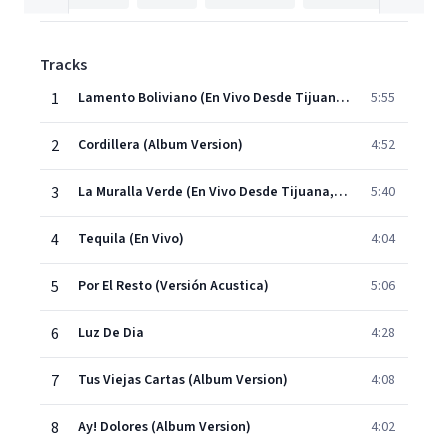
Tracks
1
Lamento Boliviano (En Vivo Desde Tijuana, Mexico/2004)
5:55
2
Cordillera (Album Version)
4:52
3
La Muralla Verde (En Vivo Desde Tijuana, Mexico/2004)
5:40
4
Tequila (En Vivo)
4:04
5
Por El Resto (Versión Acustica)
5:06
6
Luz De Dia
4:28
7
Tus Viejas Cartas (Album Version)
4:08
8
Ay! Dolores (Album Version)
4:02