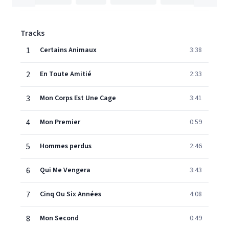
Tracks
1
Certains Animaux
3:38
2
En Toute Amitié
2:33
3
Mon Corps Est Une Cage
3:41
4
Mon Premier
0:59
5
Hommes perdus
2:46
6
Qui Me Vengera
3:43
7
Cinq Ou Six Années
4:08
8
Mon Second
0:49