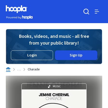
Skip to main content
Hoopla logo
Powered by Hoopla
Search
Menu
Books, videos, and music - all free
from your public library!
Login
Sign Up
. . .
Charade
MUSIC