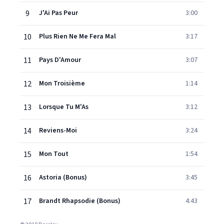
9
J'Ai Pas Peur
3:00
10
Plus Rien Ne Me Fera Mal
3:17
11
Pays D'Amour
3:07
12
Mon Troisième
1:14
13
Lorsque Tu M'As
3:12
14
Reviens-Moi
3:24
15
Mon Tout
1:54
16
Astoria (Bonus)
3:45
17
Brandt Rhapsodie (Bonus)
4:43