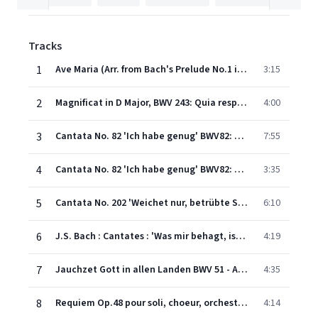
Tracks
1
Ave Maria (Arr. from Bach's Prelude No.1 in C Major, BWV 846)
3:15
2
Magnificat in D Major, BWV 243: Quia respexit... Omnes generationes
4:00
3
Cantata No. 82 'Ich habe genug' BWV82: Aria: Ich habe genug
7:55
4
Cantata No. 82 'Ich habe genug' BWV82: Aria: Ich freue mich auf meinen Tod
3:35
5
Cantata No. 202 'Weichet nur, betrübte Schatten' (Wedding Cantata), BWV202: Aria: Weichet nur, betrübte Schatten (S)
6:10
6
J.S. Bach : Cantates : 'Was mir behagt, ist nur die muntr'e Jagd BWV. 208 - Aria n°9 : Schafe können sicher weiden
4:19
7
Jauchzet Gott in allen Landen BWV 51 - Aria : Jauchzet Gott in allen Landen
4:35
8
Requiem Op.48 pour soli, choeur, orchestre & orgue : IV - Pie Jesu
4:14