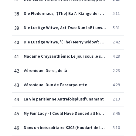
38
Die Fledermaus, '(The) Bat': Klänge der Heimat (Czardas)
5:11
39
Die Lustige Witwe, Act Two: Nun laßt uns aber wie daheim...Es lebt' eine Vilja (Vilja-Lied) (Hanna/Chor)
5:31
40
Die Lustige Witwe, '(The) Merry Widow': Lippen schweigen (Hanna, Danilo)
2:42
41
Madame Chrysanthème: Le jour sous le soleil béni
4:28
42
Véronique: De-ci, de là
2:23
43
Véronique: Duo de l'escarpolette
4:29
44
La Vie parisienne Autrefoisplusd'unamant
2:13
45
My Fair Lady - I Could Have Danced all Night
3:46
46
Dans un bois solitaire K308 (Houdart de la Motte)
3:10