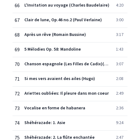
66
L'Invitation au voyage (Charles Baudelaire)
4:20
67
Clair de lune, Op.46 no.2 (Paul Verlaine)
3:00
68
Après un rêve (Romain Bussine)
3:17
69
5 Mélodies Op. 58: Mandoline
1:43
70
Chanson espagnole (Les Filles de Cadix)(Alfred de Musset)
3:07
71
Si mes vers avaient des ailes (Hugo)
2:08
72
Ariettes oubliées: Il pleure dans mon coeur
2:49
73
Vocalise en forme de habanera
2:36
74
Shéhérazade: 1. Asie
9:24
75
Shéhérazade: 2. La flûte enchantée
2:47