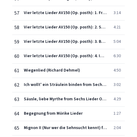
57
Vier letzte Lieder AV150 (Op. posth): 1. Frühling (Hesse)
3:14
58
Vier letzte Lieder AV150 (Op. posth): 2. September (Hesse)
4:21
59
Vier letzte Lieder AV150 (Op. posth): 3. Beim Schlafengehen (Hesse)
5:04
60
Vier letzte Lieder AV150 (Op. posth): 4. Im Abendrot (Eichendorff)
6:30
61
Wiegenlied (Richard Dehmel)
4:50
62
Ich wollt' ein Sträulein binden from Sechs Lieder Op. 68
3:02
63
Säusle, liebe Myrthe from Sechs Lieder Op. 68
4:29
64
Begegnung from Mörike Lieder
1:27
65
Mignon II (Nur wer die Sehnsucht kennt) from Goethe Lieder
2:04