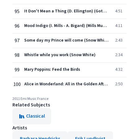
95
It Don't Mean a Thing (D. Ellington) (Gotham/Salabert)
4:51
96
Mood Indigo (I. Mills - A. Bigard) (Mills Music, Inc.)
4:11
97
Some day my Prince will come (Snow White)
2:43
98
Whistle while you work (Snow White)
2:34
99
Mary Poppins: Feed the Birds
4:32
100
Alice in Wonderland: All in the Golden Afternoon
2:50
2011 Emi Music France
Related Subjects
Classical
Artists
Barbara Hendricks
Erik Lundkvist