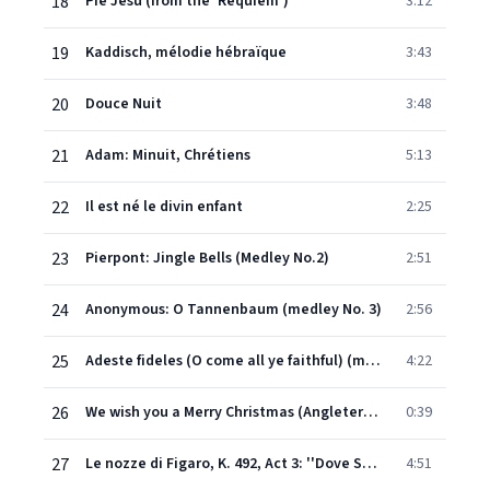
18
Pie Jesu (from the 'Requiem')
3:12
19
Kaddisch, mélodie hébraïque
3:43
20
Douce Nuit
3:48
21
Adam: Minuit, Chrétiens
5:13
22
Il est né le divin enfant
2:25
23
Pierpont: Jingle Bells (Medley No.2)
2:51
24
Anonymous: O Tannenbaum (medley No. 3)
2:56
25
Adeste fideles (O come all ye faithful) (medley n°3)
4:22
26
We wish you a Merry Christmas (Angleterre) (medley n°4)
0:39
27
Le nozze di Figaro, K. 492, Act 3: ''Dove Sono'' (Countess)
4:51