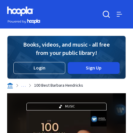
Skip to main content
Hoopla logo
Powered by Hoopla
Search
Menu
Books, videos, and music - all free
from your public library!
Login
Sign Up
. . .
100 Best Barbara Hendricks
MUSIC