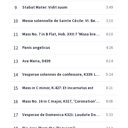
9
Stabat Mater: Vidit suum
3:49
10
Messe solennelle de Sainte Cécile: VI. Benedictus
3:10
11
Mass No. 7 in B Flat, Hob. XXII:7 'Missa brevis Sancti Joannis de Deo': Benedictus
6:10
12
Panis angelicus
4:26
13
Ave Maria, D839
6:14
14
Vesperae solennes de confessore, K339: Laudate Dominum
5:24
15
Mass in C minor, K.427: Et incarnatus est
8:21
16
Mass No. 16 in C major, K317, 'Coronation': Agnus Dei
6:08
17
Vesperae de Domenica K321: Laudate Dominum
5:33