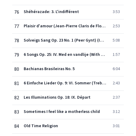
76
Shéhérazade: 3. L'indifférent
3:53
77
Plaisir d'amour (Jean-Pierre Claris de Florian)
2:53
78
Solveigs Sang Op. 23 No. 1 (Peer Gynt) (Ibsen)
5:08
79
6 Songs Op. 25: IV. Med en vandlije (With a waterlily)
1:57
80
Bachianas Brasileiras No. 5
6:04
81
6 Einfache Lieder Op. 9: VI. Sommer (Trebitsch)
2:43
82
Les Illuminations Op. 18: IX. Départ
2:37
83
Sometimes I feel like a motherless child
3:12
84
Old Time Religion
3:01