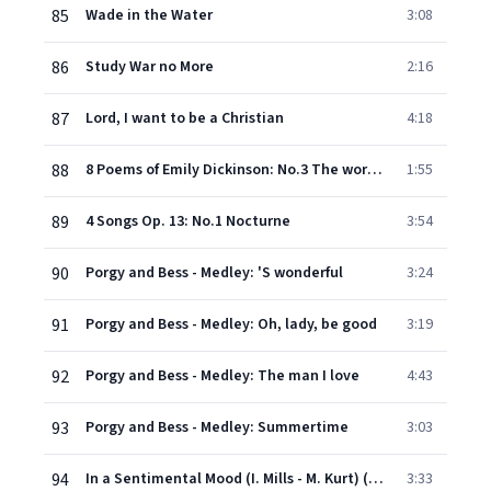
85
Wade in the Water
3:08
86
Study War no More
2:16
87
Lord, I want to be a Christian
4:18
88
8 Poems of Emily Dickinson: No.3 The world feels dusty
1:55
89
4 Songs Op. 13: No.1 Nocturne
3:54
90
Porgy and Bess - Medley: 'S wonderful
3:24
91
Porgy and Bess - Medley: Oh, lady, be good
3:19
92
Porgy and Bess - Medley: The man I love
4:43
93
Porgy and Bess - Medley: Summertime
3:03
94
In a Sentimental Mood (I. Mills - M. Kurt) (American Academy of Music, Inc.)
3:33