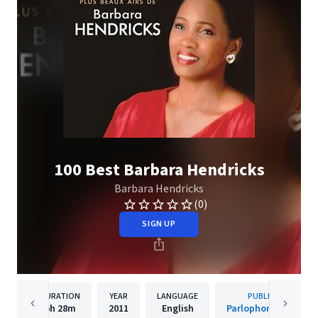
100 Best Barbara Hendricks
Barbara Hendricks
(0)
SIGN UP
DURATION
YEAR
LANGUAGE
PUBLISHER
6h
28m
2011
English
Parlophone France