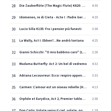
28
Die Zauberflöte (The Magic Flute) K620: Ach, ich fühl's
4:30
29
Idomeneo, re di Creta - Acte I : Padre Germani, addio voi foste (Ilia)
4:20
30
Lucio Silla K135: Fra i pensier più funesti
3:36
31
La Wally, Act I: Ebben?...Ne andrò lontana
4:25
32
Gianni Schicchi: "O mio babbino caro" (Lauretta)
2:28
33
Madama Butterfly: Act 2: Un bel dì vedremo
4:32
34
Adriana Lecouvreur: Ecco: respiro appena...Io son l'umile ancella
3:33
35
Carmen: L'amour est un oiseau rebelle (Habanera)
4:13
36
Orphée et Eurydice, Act 2, Premier tableau - Une horrible caverne, Deuxième tableau - Les Champs-Elysées, Scène 1 (Eurydice et le Choeur): Air avec choeur: Cet asile aimable et tranquille (Eurydice)
2:38
37
Don Carlo: Volate verso il ciel, volate, pover'alme
1:29