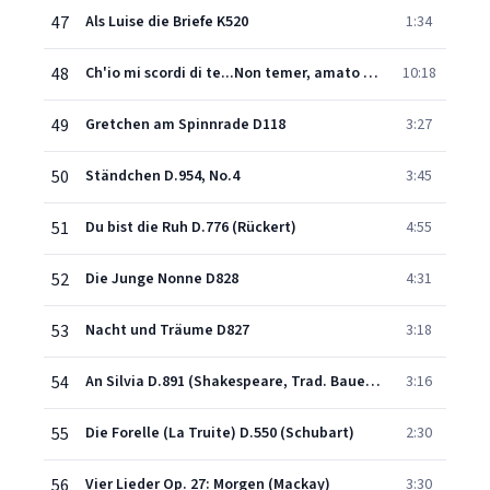
47
Als Luise die Briefe K520
1:34
48
Ch'io mi scordi di te...Non temer, amato bene K505
10:18
49
Gretchen am Spinnrade D118
3:27
50
Ständchen D.954, No.4
3:45
51
Du bist die Ruh D.776 (Rückert)
4:55
52
Die Junge Nonne D828
4:31
53
Nacht und Träume D827
3:18
54
An Silvia D.891 (Shakespeare, Trad. Bauernfeld)
3:16
55
Die Forelle (La Truite) D.550 (Schubart)
2:30
56
Vier Lieder Op. 27: Morgen (Mackay)
3:30