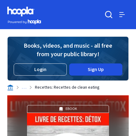
Skip to main content
Hoopla logo
Powered by Hoopla
Search
Menu
Books, videos, and music - all free
from your public library!
Login
Sign Up
. . .
Recettes: Recettes de clean eating
EBOOK