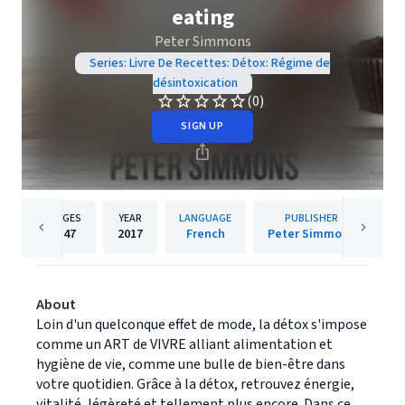
eating
Peter Simmons
Series: Livre De Recettes: Détox: Régime de
désintoxication
(0)
SIGN UP
PAGES
YEAR
LANGUAGE
PUBLISHER
147
2017
French
Peter Simmons
About
Loin d'un quelconque effet de mode, la détox s'impose
comme un ART de VIVRE alliant alimentation et
hygiène de vie, comme une bulle de bien-être dans
votre quotidien. Grâce à la détox, retrouvez énergie,
vitalité, légèreté et tellement plus encore. Dans ce