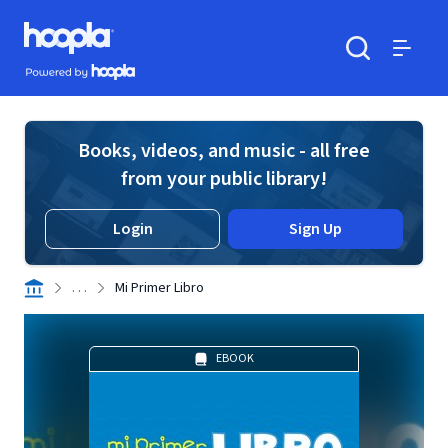
Skip to main content
Hoopla logo
Powered by Hoopla
Search
Menu
Books, videos, and music - all free
from your public library!
Login
Sign Up
. . .
Mi Primer Libro
EBOOK