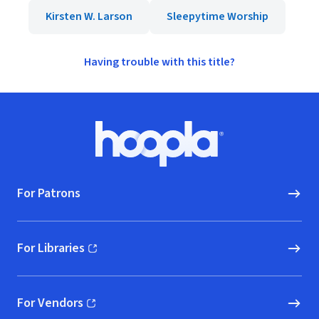
Kirsten W. Larson
Sleepytime Worship
Having trouble with this title?
Footer
Hoopla logo, Go to homepage
For Patrons
For Libraries
(opens in new window)
For Vendors
(opens in new window)