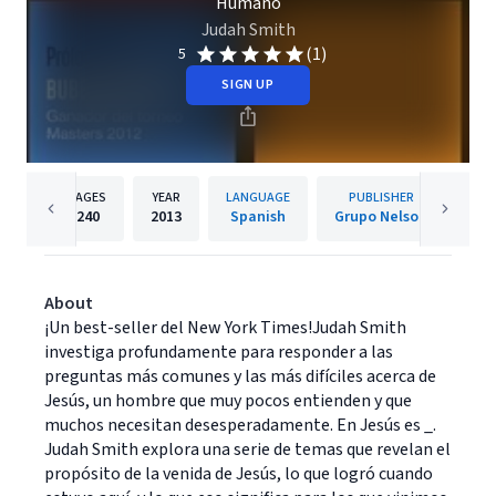
Humano
Judah Smith
(1)
5
SIGN UP
PAGES
YEAR
LANGUAGE
PUBLISHER
240
2013
Spanish
Grupo Nelson
About
¡Un best-seller del New York Times!Judah Smith
investiga profundamente para responder a las
preguntas más comunes y las más difíciles acerca de
Jesús, un hombre que muy pocos entienden y que
muchos necesitan desesperadamente. En Jesús es _.
Judah Smith explora una serie de temas que revelan el
propósito de la venida de Jesús, lo que logró cuando