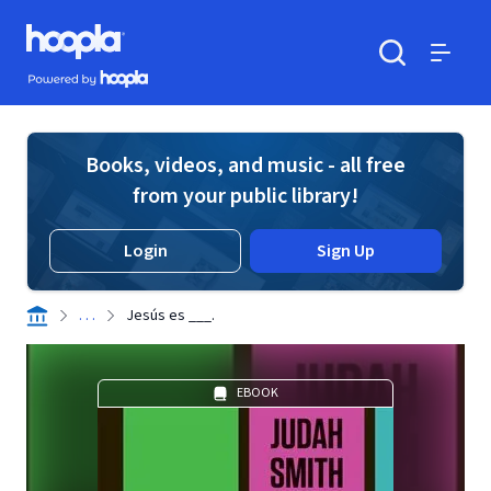
Skip to main content
Hoopla logo
Powered by Hoopla
Search
Menu
Books, videos, and music - all free
from your public library!
Login
Sign Up
. . .
Jesús es ___.
EBOOK