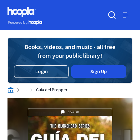
Skip to main content
Hoopla logo
Powered by Hoopla
Search
Menu
Books, videos, and music - all free
from your public library!
Login
Sign Up
. . .
Guía del Prepper
EBOOK