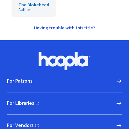
The Blokehead
Author
Having trouble with this title?
Footer
Hoopla logo, Go to homepage
For Patrons
For Libraries
(opens in new window)
For Vendors