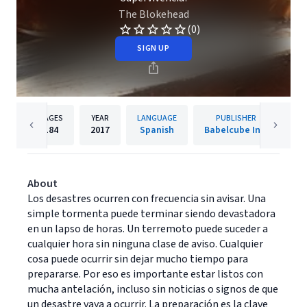
The Blokehead
(0)
SIGN UP
PAGES
YEAR
LANGUAGE
PUBLISHER
184
2017
Spanish
Babelcube Inc.
About
Los desastres ocurren con frecuencia sin avisar. Una
simple tormenta puede terminar siendo devastadora
en un lapso de horas. Un terremoto puede suceder a
cualquier hora sin ninguna clase de aviso. Cualquier
cosa puede ocurrir sin dejar mucho tiempo para
prepararse. Por eso es importante estar listos con
mucha antelación, incluso sin noticias o signos de que
un desastre vaya a ocurrir. La preparación es la clave