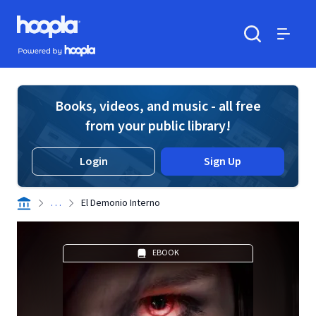
Skip to main content
Hoopla logo
Powered by Hoopla
Search
Menu
Books, videos, and music - all free
from your public library!
Login
Sign Up
. . .
El Demonio Interno
EBOOK