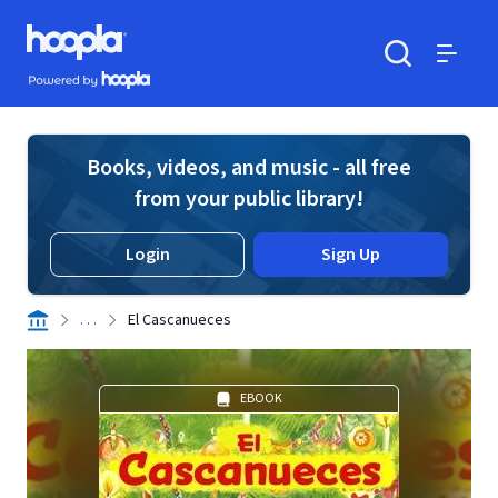
Skip to main content
Hoopla logo
Powered by Hoopla
Search
Menu
Books, videos, and music - all free
from your public library!
Login
Sign Up
. . .
El Cascanueces
EBOOK