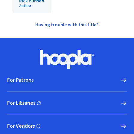
Rick Bunsen
Author
Having trouble with this title?
Footer
Hoopla logo, Go to homepage
For Patrons
For Libraries
(opens in new window)
For Vendors
(opens in new window)