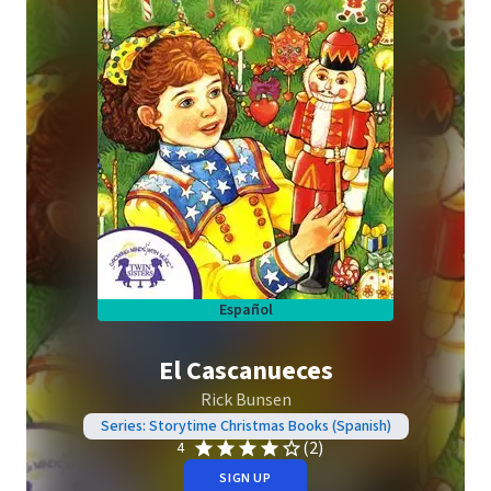
Español
El Cascanueces
Rick Bunsen
Series: Storytime Christmas Books (Spanish)
(2)
4
SIGN UP