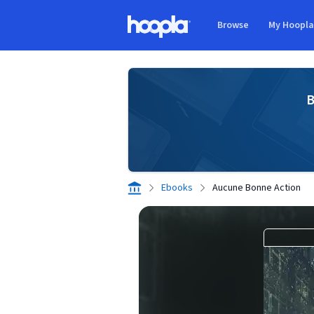
Skip to main content
Browse
My Hoopl
Hoopla logo
B
Ebooks
Aucune Bonne Action