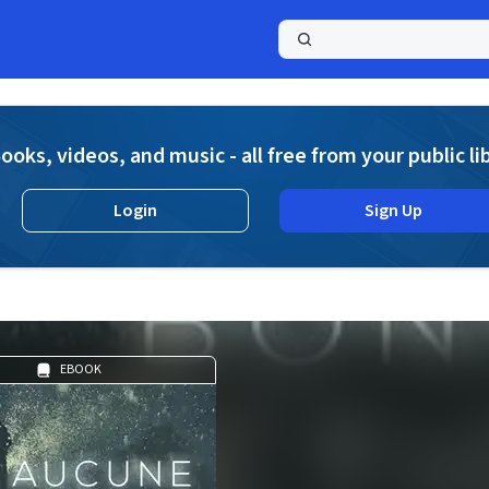
a
ooks, videos, and music - all free from your public li
Login
Sign Up
EBOOK