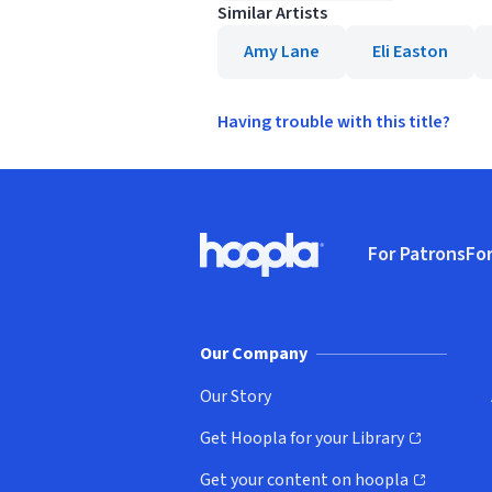
Similar Artists
Amy Lane
Eli Easton
Having trouble with this title?
Footer
For Patrons
For
Hoopla logo, Go to homepage
(o
Our Company
Our Story
Get Hoopla for your Library
(opens in new window)
Get your content on hoopla
(opens in new window)