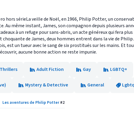
ro hors sérieLa veille de Noël, en 1966, Philip Potter, un conserv
te. Au même instant, James, son compagnon depuis plusieurs années
cadeaux à un refuge pour sans-abris, un acte généreux qui fera plus 
rt choquante de James, deux hommes entrent dans la vie de Phili
ois, est un tueur avec le sang de six prostitués sur les mains. Et t
découvrir, aucune bonne action ne reste impunie.
Thrillers
Adult Fiction
Gay
LGBTQ+
ve)
Mystery & Detective
General
Lgbt
Les aventures de Philip Potter
#
2