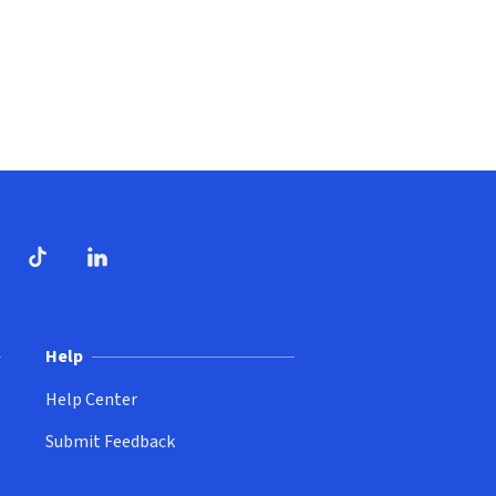
dow)
ndow)
Tube
opens in new window)
TikTok
(opens in new window)
(opens in new window)
LinkedIn
(opens in new window)
Help
Help Center
Submit Feedback