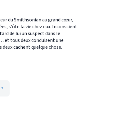
ateur du Smithsonian au grand cœur,
, s'ôte la vie chez eux. Inconscient
tard de lui un suspect dans le
p… et tous deux conduisent une
ous deux cachent quelque chose.
q+