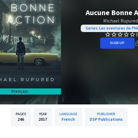
Aucune Bonne A
Michael Rupured
Series: Les aventures de Phi
(
SIGN UP
Français
PAGES
YEAR
LANGUAGE
PUBLISHER
246
2017
French
DSP Publications