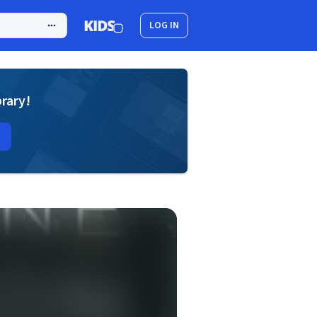
LOG IN
brary!