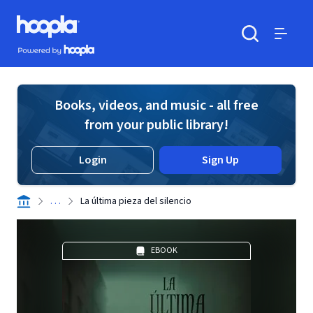
Skip to main content
Hoopla logo
Powered by Hoopla
Search
Menu
Books, videos, and music - all free
from your public library!
Login
Sign Up
. . .
La última pieza del silencio
EBOOK