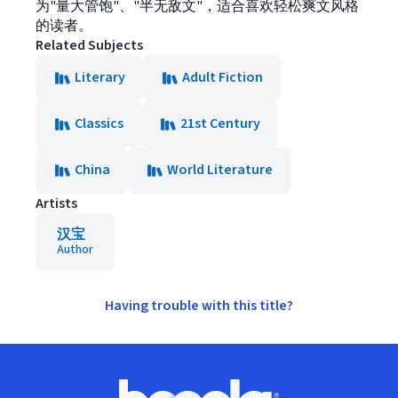
为"量大管饱"、"半无敌文"，适合喜欢轻松爽文风格
的读者。
Related Subjects
Literary
Adult Fiction
Classics
21st Century
China
World Literature
Artists
汉宝
Author
Having trouble with this title?
Footer