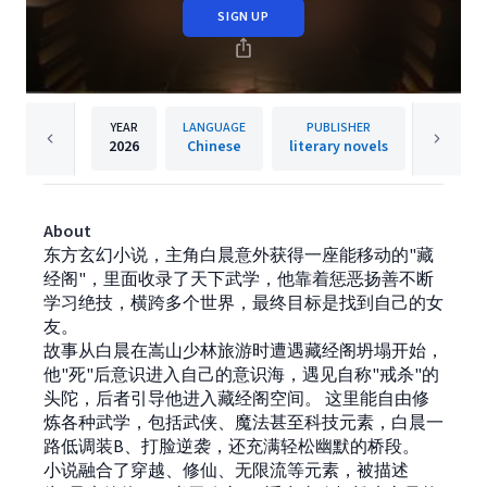
SIGN UP
YEAR
LANGUAGE
PUBLISHER
2026
Chinese
literary novels
About
东方玄幻小说，主角白晨意外获得一座能移动的"藏
经阁"，里面收录了天下武学，他靠着惩恶扬善不断
学习绝技，横跨多个世界，最终目标是找到自己的女
友。
故事从白晨在嵩山少林旅游时遭遇藏经阁坍塌开始，
他"死"后意识进入自己的意识海，遇见自称"戒杀"的
头陀，后者引导他进入藏经阁空间。 这里能自由修
炼各种武学，包括武侠、魔法甚至科技元素，白晨一
路低调装B、打脸逆袭，还充满轻松幽默的桥段。
小说融合了穿越、修仙、无限流等元素，被描述