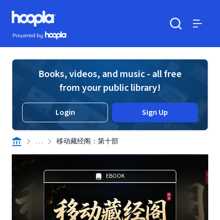
Skip to main content
Hoopla logo
Powered by Hoopla
Search
Menu
Books, videos, and music - all free
from your public library!
Login
Sign Up
. . .
移动藏经阁：第十部
EBOOK