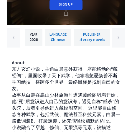
SIGN UP
YEAR
LANGUAGE
PUBLISHER
2026
Chinese
literary novels
About
东方玄幻小说，主角白晨意外获得一座能移动的"藏
经阁"，里面收录了天下武学，他靠着惩恶扬善不断
学习绝技，横跨多个世界，最终目标是找到自己的女
友。
故事从白晨在嵩山少林旅游时遭遇藏经阁坍塌开始，
他"死"后意识进入自己的意识海，遇见自称"戒杀"的
头陀，后者引导他进入藏经阁空间。 这里能自由修
炼各种武学，包括武侠、魔法甚至科技元素，白晨一
路低调装B、打脸逆袭，还充满轻松幽默的桥段。
小说融合了穿越、修仙、无限流等元素，被描述