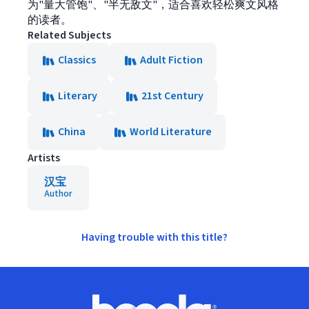
为"量大管饱"、"半无敌文"，适合喜欢轻松爽文风格
的读者。
Related Subjects
Classics
Adult Fiction
Literary
21st Century
China
World Literature
Artists
汉宝
Author
Having trouble with this title?
Footer