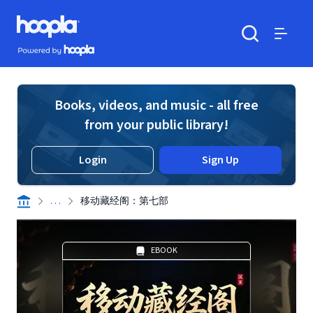
Skip to main content
Hoopla logo
Powered by Hoopla
Search
Menu
Books, videos, and music - all free
from your public library!
Login
Sign Up
. . .
移动藏经阁：第七部
EBOOK