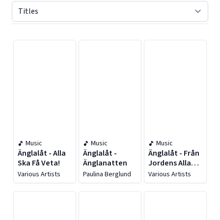
Displaying contents of page 1
Music
Music
Music
Änglalåt - Alla
Änglalåt -
Änglalåt - Från
Ska Få Veta!
Änglanatten
Jordens Alla
Hörn
Various Artists
Paulina Berglund
Various Artists