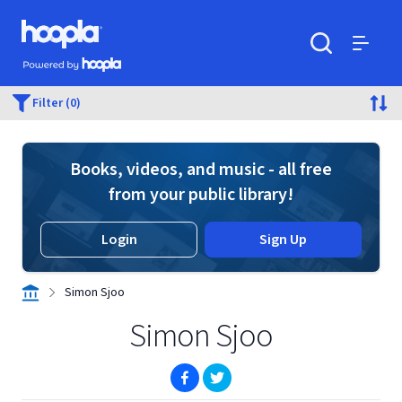
Skip to main content
Hoopla logo
Powered by Hoopla
Search
Menu
Filter (0)
Books, videos, and music - all free
from your public library!
Login
Sign Up
Simon Sjoo
Simon Sjoo
(opens in new window)
(opens in new window)