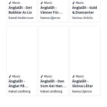
Music
Music
Music
Änglalåt - Det
Änglalåt -
Änglalåt - Guld
Bubblar Av Liv
Vänner För
& Diamanter
Alltid
Daniel Andersson
Hanna Liljeroo
Various Artists
Music
Music
Music
Änglalåt -
Änglalåt - Den
Änglalåt -
Änglar På
Som Ger Han
Sköna Låtar
Semester
Får
Hakan Lindberg
Hakan Lindberg
Hanna Liljeroo