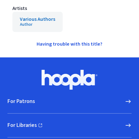
Artists
Various Authors
Author
Having trouble with this title?
Footer
Hoopla logo, Go to homepage
For Patrons
For Libraries
(opens in new window)