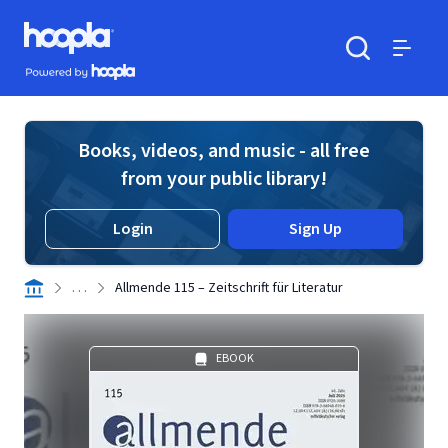
Skip to main content
Hoopla logo
Powered by Hoopla
Search
Menu
Books, videos, and music - all free
from your public library!
Login
Sign Up
. . .
Allmende 115 – Zeitschrift für Literatur
EBOOK