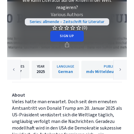
Wie kann Literatur auf die Krisen in der Welt
reagieren?
Various Authors
Series: allmende – Zeitschrift für Literatur
(0)
SIGN UP
PAGES
YEAR
LANGUAGE
PUBLISHER
97
2025
German
mdv Mitteldeutscher Ver
About
Vieles hatte man erwartet. Doch seit dem erneuten
Amtsantritt von Donald Trump am 20. Januar 2025 als
US-Präsident verdüstert sich die Weltlage täglich,
ungläubig verfolgt man die Nachrichten. Geradezu
modellhaft wird in den USA die Demokratie sukzessive