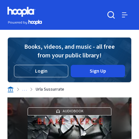
Skip to main content
Hoopla logo
Powered by Hoopla
Search
Menu
Books, videos, and music - all free
from your public library!
Login
Sign Up
. . .
Urla Sussurrate
AUDIOBOOK