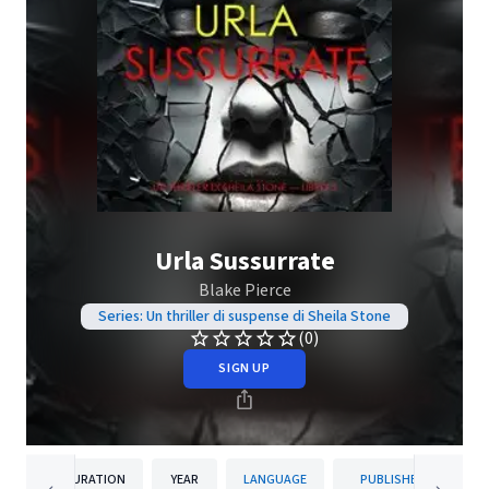
Urla Sussurrate
Blake Pierce
Series: Un thriller di suspense di Sheila Stone
(0)
SIGN UP
DURATION
YEAR
LANGUAGE
PUBLISHER