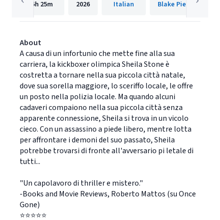
5h
25m
2026
Italian
Blake Pierce
About
A causa di un infortunio che mette fine alla sua
carriera, la kickboxer olimpica Sheila Stone è
costretta a tornare nella sua piccola città natale,
dove sua sorella maggiore, lo sceriffo locale, le offre
un posto nella polizia locale. Ma quando alcuni
cadaveri compaiono nella sua piccola città senza
apparente connessione, Sheila si trova in un vicolo
cieco. Con un assassino a piede libero, mentre lotta
per affrontare i demoni del suo passato, Sheila
potrebbe trovarsi di fronte all'avversario pi letale di
tutti...
"Un capolavoro di thriller e mistero."
-Books and Movie Reviews, Roberto Mattos (su Once
Gone)
⭐⭐⭐⭐⭐