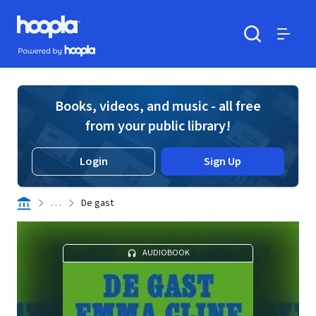
Skip to main content
Hoopla logo
Powered by Hoopla
Search
Menu
Books, videos, and music - all free
from your public library!
Login
Sign Up
. . .
De gast
AUDIOBOOK