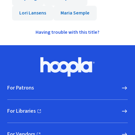
Lori Lansens
Maria Semple
Having trouble with this title?
Footer
Hoopla logo, Go to homepage
For Patrons
For Libraries
(opens in new window)
For Vendors