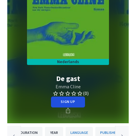
Nederlands
De gast
Emma Cline
(0)
SIGN UP
DURATION
YEAR
LANGUAGE
PUBLISHER