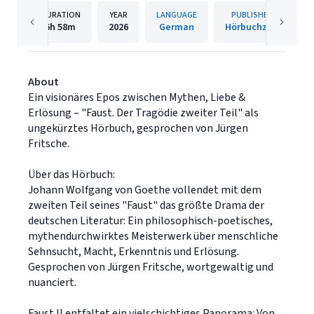
DURATION
YEAR
LANGUAGE
PUBLISHER
6h
58m
2026
German
Hörbuchzeit
About
Ein visionäres Epos zwischen Mythen, Liebe &
Erlösung – "Faust. Der Tragödie zweiter Teil" als
ungekürztes Hörbuch, gesprochen von Jürgen
Fritsche.
Über das Hörbuch:
Johann Wolfgang von Goethe vollendet mit dem
zweiten Teil seines "Faust" das größte Drama der
deutschen Literatur: Ein philosophisch-poetisches,
mythendurchwirktes Meisterwerk über menschliche
Sehnsucht, Macht, Erkenntnis und Erlösung.
Gesprochen von Jürgen Fritsche, wortgewaltig und
nuanciert.
Faust II entfaltet ein vielschichtiges Panorama: Von