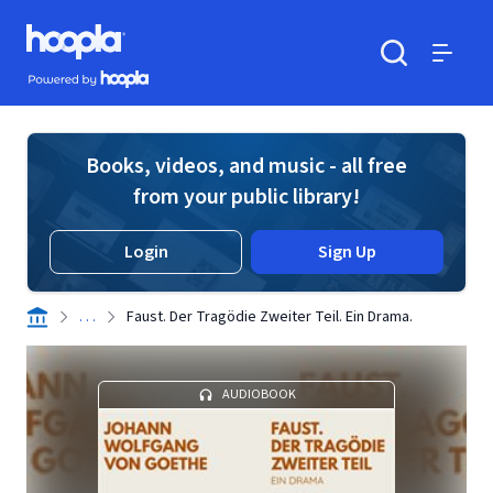
Skip to main content
Hoopla logo
Powered by Hoopla
Search
Menu
Books, videos, and music - all free
from your public library!
Login
Sign Up
. . .
Faust. Der Tragödie Zweiter Teil. Ein Drama.
AUDIOBOOK