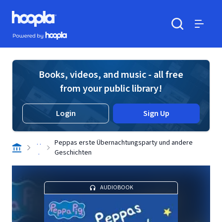
Skip to main content
Hoopla logo
Powered by Hoopla
Search
Menu
Books, videos, and music - all free
from your public library!
Login
Sign Up
. .
Peppas erste Übernachtungsparty und andere
.
Geschichten
AUDIOBOOK