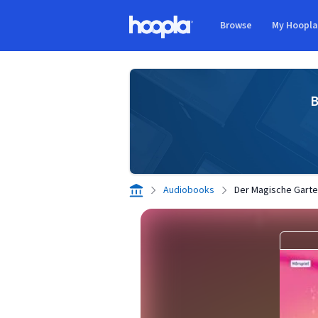
Skip to main content
Browse
My Hoopl
Hoopla logo
B
Audiobooks
Der Magische Gart