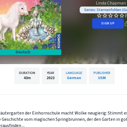
Linda Chapman
Series: Sternenfohlen (G
(
SIGN UP
Deutsch
DURATION
YEAR
LANGUAGE
PUBLISHER
43m
2023
German
USM
räutergarten der Einhornschule macht Wolke neugierig: Stimmt es
e Geschichte vom magischen Springbrunnen, der den Garten in go
ausfinden ...