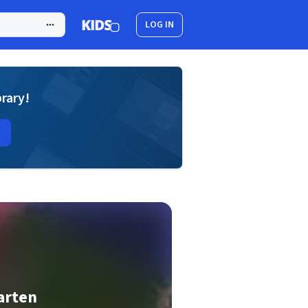
LOG IN
brary!
arten