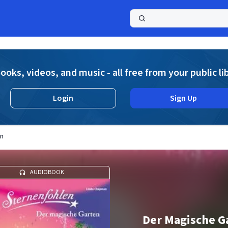
a
ooks, videos, and music - all free from your public li
Login
Sign Up
en
AUDIOBOOK
Der Magische G