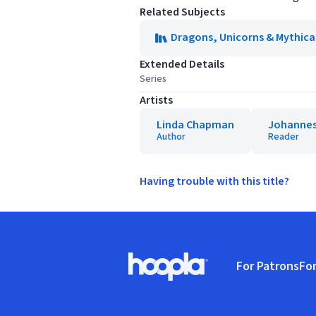
Related Subjects
Dragons, Unicorns & Mythica
Extended Details
Series
Artists
Linda Chapman
Johannes
Author
Reader
Having trouble with this title?
Footer
For Patrons
For
Hoopla logo, Go to homepage
(o