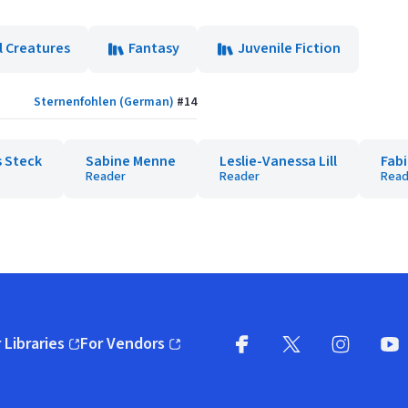
l Creatures
Fantasy
Juvenile Fiction
Sternenfohlen (German)
#
14
 Steck
Sabine Menne
Leslie-Vanessa Lill
Fab
Reader
Reader
Read
 Libraries
For Vendors
pens in new window)
(opens in new window)
Facebook
X
(opens in new win
(opens in new wi
Instagram
You
(