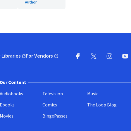
Author
 Libraries
For Vendors
pens in new window)
(opens in new window)
Facebook
X
(opens in new win
(opens in new wi
Instagram
You
(
Our Content
Audiobooks
Television
Music
Ebooks
Comics
The Loop Blog
Movies
BingePasses