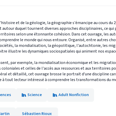
stoire et de la géologie, la géographie s'émancipe au cours du 20 
ivot autour duquel tournent diverses approches disciplinaires, ce q
erritoires selon une étonnante cohésion. Dans cet ouvrage, les au
mprendre le monde qui nous entoure. Organisé, entre autres chose
iétés, la mondialisation, la géopolitique, l'autochtonie, les mig
pitre illustre les dynamiques sociospatiales qui animent nos espac
unissent, par exemple, la mondialisation économique et les migrat
 coloniales et celles de l'accès aux ressources et aux territoires p
éral et détaillé, cet ouvrage brosse le portrait d'une discipline c
se à tout lecteur intéressé à comprendre les transformations du mon
iences
Science
Adult Nonfiction
Martin
Sébastien Rioux