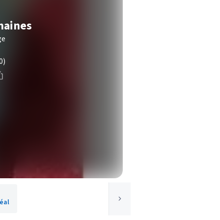
maines
ge
0)
éal