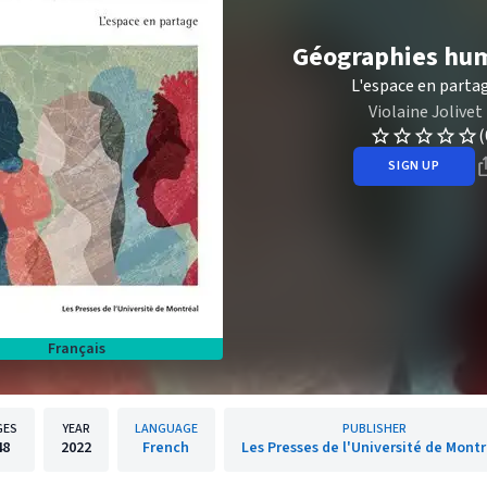
Géographies hu
L'espace en parta
Violaine Jolivet
(
SIGN UP
Français
GES
YEAR
LANGUAGE
PUBLISHER
48
2022
French
Les Presses de l'Université de Montr