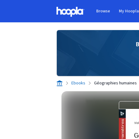
Skip to main content
Browse
My Hoopl
Hoopla logo
B
Ebooks
Géographies humaines