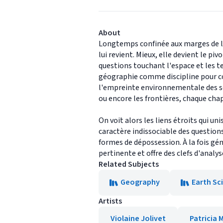
About
Longtemps confinée aux marges de l'hi
lui revient. Mieux, elle devient le p
questions touchant l'espace et les t
géographie comme discipline pour co
l'empreinte environnementale des soc
ou encore les frontières, chaque cha
On voit alors les liens étroits qui 
caractère indissociable des questions
formes de dépossession. À la fois gén
pertinente et offre des clefs d'analy
Related Subjects
Geography
Earth Sc
Artists
Violaine Jolivet
Patricia 