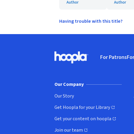
Author
Author
Having trouble with this title?
Footer
For Patrons
For
Hoopla logo, Go to homepage
(o
Our Company
Our Story
Get Hoopla for your Library
(opens in new window)
Get your content on hoopla
(opens in new window)
Join our team
(opens in new window)