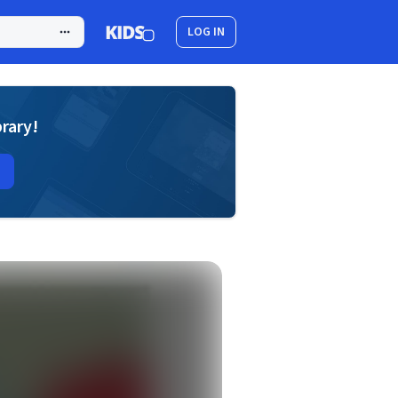
LOG IN
brary!