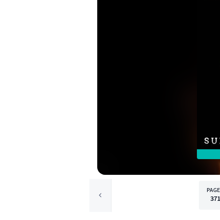
PAG
37