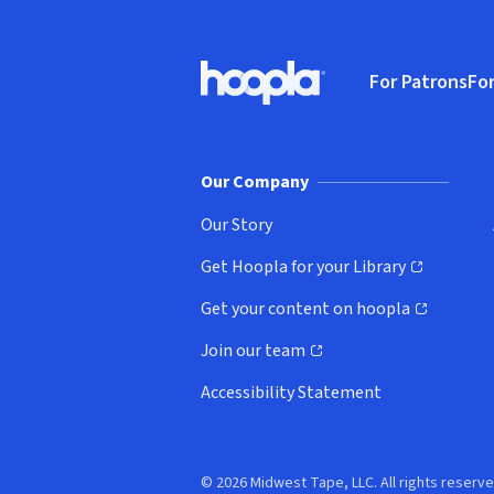
Footer
For Patrons
For
Hoopla logo, Go to homepage
(o
Our Company
Our Story
Get Hoopla for your Library
(opens in new window)
Get your content on hoopla
(opens in new window)
Join our team
(opens in new window)
Accessibility Statement
© 2026 Midwest Tape, LLC. All rights reserve