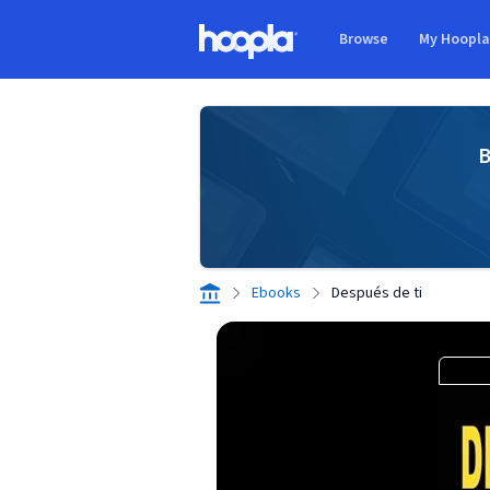
Skip to main content
Browse
My Hoopl
Hoopla logo
B
Ebooks
Después de ti