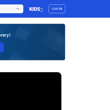
LOG IN
brary!