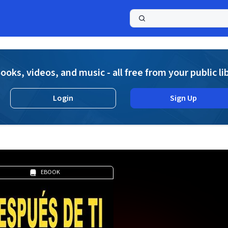
a
ooks, videos, and music - all free from your public li
Login
Sign Up
EBOOK