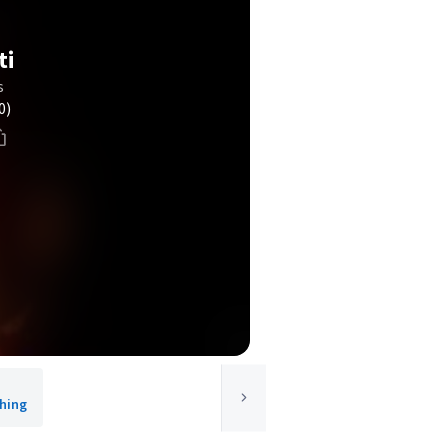
ti
s
0)
shing