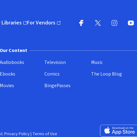
 Libraries
For Vendors
pens in new window)
(opens in new window)
Facebook
X
(opens in new win
(opens in new wi
Instagram
You
(
Our Content
Audiobooks
Television
Music
Ebooks
Comics
The Loop Blog
Movies
BingePasses
Download on the 
d.
Privacy Policy
|
Terms of Use