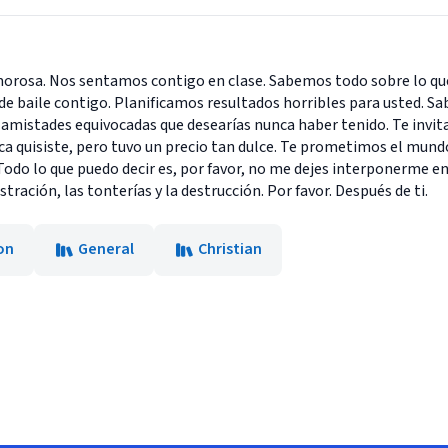
amorosa. Nos sentamos contigo en clase. Sabemos todo sobre lo q
e baile contigo. Planificamos resultados horribles para usted. S
s amistades equivocadas que desearías nunca haber tenido. Te invi
nca quisiste, pero tuvo un precio tan dulce. Te prometimos el mun
Todo lo que puedo decir es, por favor, no me dejes interponerme en e
stración, las tonterías y la destrucción. Por favor. Después de ti.
on
General
Christian