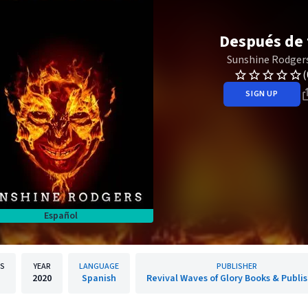
Después de 
Sunshine Rodger
(
SIGN UP
Español
ES
YEAR
LANGUAGE
PUBLISHER
1
2020
Spanish
Revival Waves of Glory Books & Publi