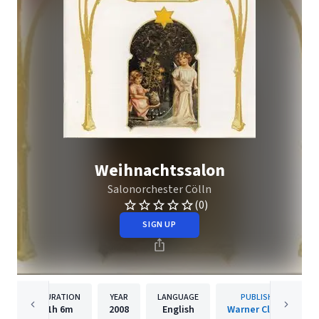
Weihnachtssalon
Salonorchester Cölln
(0)
SIGN UP
DURATION
YEAR
LANGUAGE
PUBLISHER
1h
6m
2008
English
Warner Classics