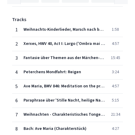
Tracks
1
Weihnachts-Kinderlieder, Marsch nach bekannten Weihnachtsliedern
1:58
2
Xerxes, HWV 40, Act I: Largo ('Ombra mai fù')
4:57
3
Fantasie über Themen aus der Märchen-Oper 'Hänsel und Gretel'
15:45
4
Peterchens Mondfahrt: Reigen
3:24
5
Ave Maria, BMV 846: Meditation on the prelude in C Major
4:57
6
Paraphrase über 'Stille Nacht, heilige Nacht'
5:15
7
Weihnachten - Charakteristisches Tongemälde mit Zitaten von Volks- und Weihnachtsliedern
21:34
8
Bach: Ave Maria (Charakterstück)
4:27