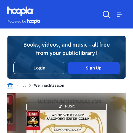
Skip to main content
Hoopla logo
Powered by Hoopla
Search
Menu
Books, videos, and music - all free
from your public library!
Login
Sign Up
. . .
Weihnachtssalon
MUSIC