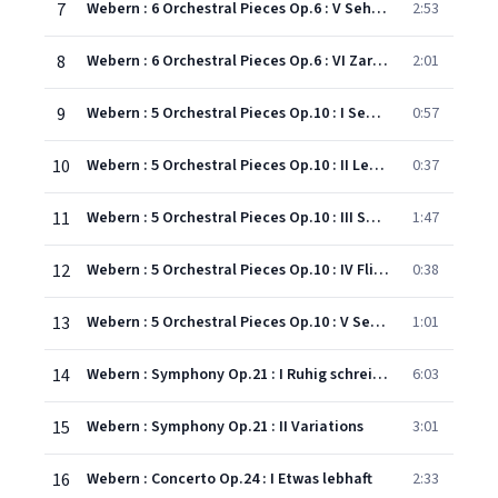
7
Webern : 6 Orchestral Pieces Op.6 : V Sehr langsam
2:53
8
Webern : 6 Orchestral Pieces Op.6 : VI Zart bewegt
2:01
9
Webern : 5 Orchestral Pieces Op.10 : I Sehr ruhig und zart
0:57
10
Webern : 5 Orchestral Pieces Op.10 : II Lebhaft und zart bewegt
0:37
11
Webern : 5 Orchestral Pieces Op.10 : III Sehr langsam und äusserst ruhig
1:47
12
Webern : 5 Orchestral Pieces Op.10 : IV Fliessend, äusserst zart
0:38
13
Webern : 5 Orchestral Pieces Op.10 : V Sehr fliessend
1:01
14
Webern : Symphony Op.21 : I Ruhig schreitend
6:03
15
Webern : Symphony Op.21 : II Variations
3:01
16
Webern : Concerto Op.24 : I Etwas lebhaft
2:33