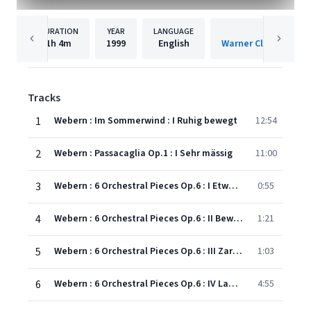
DURATION
YEAR
LANGUAGE
PUBLISHER
1h
4m
1999
English
Warner Classics Inte
Tracks
1
Webern : Im Sommerwind : I Ruhig bewegt
12:54
2
Webern : Passacaglia Op.1 : I Sehr mässig
11:00
3
Webern : 6 Orchestral Pieces Op.6 : I Etwas bewegt
0:55
4
Webern : 6 Orchestral Pieces Op.6 : II Bewegt
1:21
5
Webern : 6 Orchestral Pieces Op.6 : III Zart bewegt
1:03
6
Webern : 6 Orchestral Pieces Op.6 : IV Langsam - marcia funebre
4:55