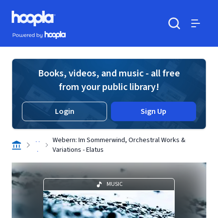
Skip to main content
Hoopla logo
Powered by Hoopla
Search
Menu
Books, videos, and music - all free
from your public library!
Login
Sign Up
. .
Webern: Im Sommerwind, Orchestral Works &
.
Variations - Elatus
MUSIC