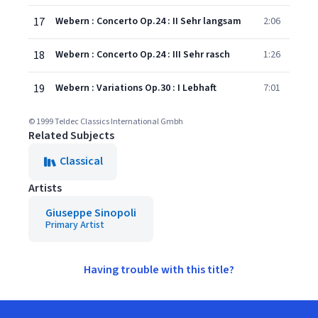
17
Webern : Concerto Op.24 : II Sehr langsam
2:06
18
Webern : Concerto Op.24 : III Sehr rasch
1:26
19
Webern : Variations Op.30 : I Lebhaft
7:01
© 1999 Teldec Classics International Gmbh
Related Subjects
Classical
Artists
Giuseppe Sinopoli
Primary Artist
Having trouble with this title?