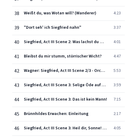
38
Weißt du, was Wotan will? (Wanderer)
4:23
39
"Dort seh' ich Siegfried nahn"
3:37
40
Siegfried, Act III Scene 2: Was lachst du mich aus?
4:01
41
Bleibst du mir stumm, störrischer Wicht?
4:47
42
Wagner: Siegfried, Act III Scene 2/3 - Orchestral Interlude – Introduction
5:53
43
Siegfried, Act III Scene 3: Selige Öde auf sonniger Höh'!
3:59
44
Siegfried, Act III Scene 3: Das ist kein Mann!
7:15
45
Brünnhildes Erwachen: Einleitung
2:17
46
Siegfried, Act III Scene 3: Heil dir, Sonne! "Brünnhilde's Awakening"
4:05