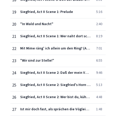
18
19
Siegfried, Act II Scene 1: Prelude
5:16
20
"In Wald und Nacht"
2:40
21
Siegfried, Act II Scene 1: Wer naht dort schimmernd im Schatten?
8:19
22
Mit Mime räng' ich allein um den Ring? (Alberich, Wanderer, Fafner)
7:01
23
"Wir sind zur Stelle!"
6:55
24
Siegfried, Act II Scene 2: Daß der mein Vater nicht ist – Waldweben
9:46
25
Siegfried, Act II Scene 2: Siegfried's Horn Call – Haha! Da hätte mein Lied
5:13
26
Siegfried, Act II Scene 2: Wer bist du, kühner Knabe
4:48
27
Ist mir doch fast, als sprächen die Vöglein zu mir! (Siegfried, Stimme des Waldvogels)
1:48