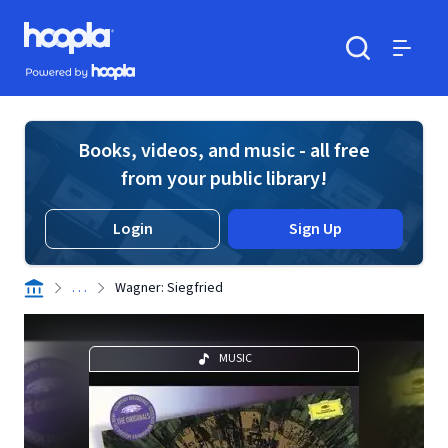
Skip to main content
Hoopla logo
Powered by Hoopla
Search
Menu
Books, videos, and music - all free
from your public library!
Login
Sign Up
. . .
Wagner: Siegfried
MUSIC