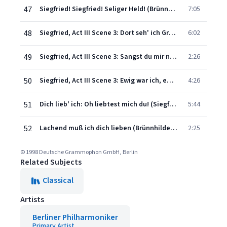
47
Siegfried! Siegfried! Seliger Held! (Brünnhilde, Siegfried)
7:05
48
Siegfried, Act III Scene 3: Dort seh' ich Grane, mein selig Roß
6:02
49
Siegfried, Act III Scene 3: Sangst du mir nicht, dein Wissen sei
2:26
50
Siegfried, Act III Scene 3: Ewig war ich, ewig bin ich
4:26
51
Dich lieb' ich: Oh liebtest mich du! (Siegfried, Brünnhilde)
5:44
52
Lachend muß ich dich lieben (Brünnhilde, Siegfried)
2:25
© 1998 Deutsche Grammophon GmbH, Berlin
Related Subjects
Classical
Artists
Berliner Philharmoniker
Primary Artist