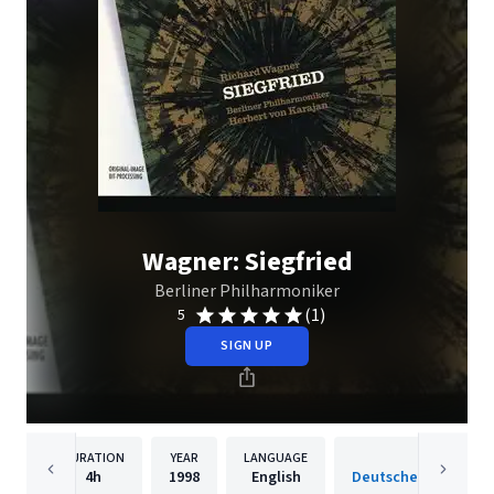
Wagner: Siegfried
Berliner Philharmoniker
(1)
5
SIGN UP
DURATION
YEAR
LANGUAGE
PUBLISH
4h
1998
English