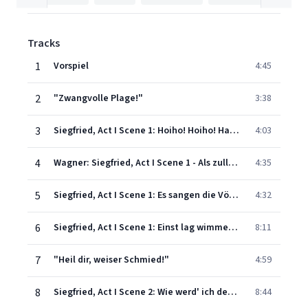
Tracks
1
Vorspiel
4:45
2
"Zwangvolle Plage!"
3:38
3
Siegfried, Act I Scene 1: Hoiho! Hoiho! Hau ein! Hau ein!
4:03
4
Wagner: Siegfried, Act I Scene 1 - Als zullendes Kind zog ich dich auf – Vieles lehrtest du, Mime
4:35
5
Siegfried, Act I Scene 1: Es sangen die Vöglein so selig im Lenz
4:32
6
Siegfried, Act I Scene 1: Einst lag wimmernd ein Weib
8:11
7
"Heil dir, weiser Schmied!"
4:59
8
Siegfried, Act I Scene 2: Wie werd' ich den Lauernden los?
8:44