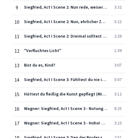
9
Siegfried, Act I Scene 2: Nun rede, weiser Zwerg
3:32
10
Siegfried, Act I Scene 2: Nun, ehrlicher Zwerg, sag mir zum ersten
5:22
11
Siegfried, Act I Scene 2: Dreimal solltest du fragen
2:26
12
"Verfluchtes Licht"
1:39
13
Bist du es, Kind?
3:07
14
Siegfried, Act I Scene 3: Fühltest du nie im finst'ren Wald
5:07
15
Hättest du fleißig die Kunst gepflegt (Mime, Siegfried)
3:12
16
Wagner: Siegfried, Act I Scene 3 - Notung! Notung! Neidliches Schwert! – Hoho! Hoho! Hohei! Schmiede, mein Hammer – Den den Bruder Schuf
8:25
17
Wagner: Siegfried, Act I Scene 3 - Hoho! Hoho! Hohei! Schmiede, mein Hammer, ein hartes Schwert! "Forging Song"
3:23
Siegfried, Act I Scene 3: Den der Bruder schuf
2:51