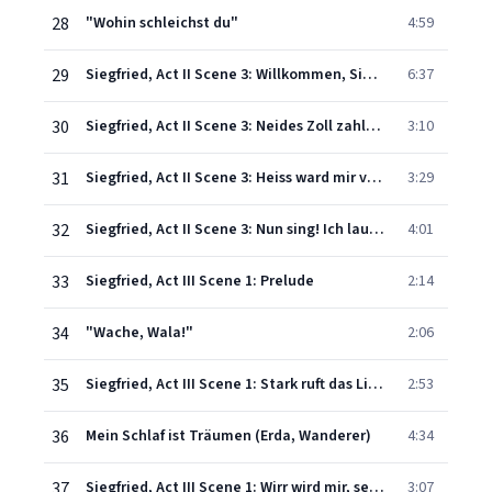
28
"Wohin schleichst du"
4:59
29
Siegfried, Act II Scene 3: Willkommen, Siegfried – Das sagt' ich doch nicht
6:37
30
Siegfried, Act II Scene 3: Neides Zoll zahlt Notung
3:10
31
Siegfried, Act II Scene 3: Heiss ward mir von der harten Last!
3:29
32
Siegfried, Act II Scene 3: Nun sing! Ich lausche dem Gesang
4:01
33
Siegfried, Act III Scene 1: Prelude
2:14
34
"Wache, Wala!"
2:06
35
Siegfried, Act III Scene 1: Stark ruft das Lied
2:53
36
Mein Schlaf ist Träumen (Erda, Wanderer)
4:34
37
Siegfried, Act III Scene 1: Wirr wird mir, seit ich erwacht
3:07