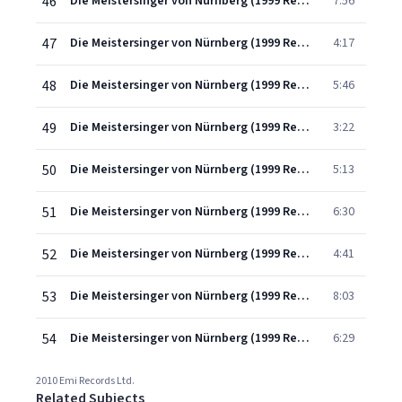
46
Die Meistersinger von Nürnberg (1999 Remastered Version), Act Three, Scene Four: Die selige Morgentraum-Deutweise....Selig, wie die Sonne (Sachs/Eva/Walther/David/Magdalene)
7:56
47
Die Meistersinger von Nürnberg (1999 Remastered Version), Act Three, Scene Five: Sanckt Crispin, lobet ihn! (Schustern/Schneidern/Bäckern/Lehrlingen)
4:17
48
Die Meistersinger von Nürnberg (1999 Remastered Version), Act Three, Scene Five: Ihr tanzt? Was werden die Meister sagen? (David/Lehrlingen/Gesellen)
5:46
49
Die Meistersinger von Nürnberg (1999 Remastered Version), Act Three, Scene Five: Silentium! Silentium!...Wach' auf, es nahet gen den Tag (Lehrlingen/Volk)
3:22
50
Die Meistersinger von Nürnberg (1999 Remastered Version), Act Three, Scene Five: Euch macht ihr's leicht, mir macht ihr's schwer (Sachs/Pogner/Beckmesser)
5:13
51
Die Meistersinger von Nürnberg (1999 Remastered Version), Act Three, Scene Five: Nun denn, wenn's Meistern und Volk beliebt (Sachs/Kothner/Beckmesser/Volk/Lehrlingen/Die Meister/Nachtigall/Vogelgesang
6:30
52
Die Meistersinger von Nürnberg (1999 Remastered Version), Act Three, Scene Five: Das Lied, fürwahr, ist nicht von mir (Sachs/Die Meistersinger/Volk/Die Meister/Lehrlingen)
4:41
53
Die Meistersinger von Nürnberg (1999 Remastered Version), Act Three, Scene Five: Morgenlich leuchtend im rosigen Schein (Walther/Volk/Die Meistersinger/Sachs/Pogner/Eva)
8:03
54
Die Meistersinger von Nürnberg (1999 Remastered Version), Act Three, Scene Five: Verachtet mir die Meister nicht (Sachs/Alle)
6:29
2010 Emi Records Ltd.
Related Subjects