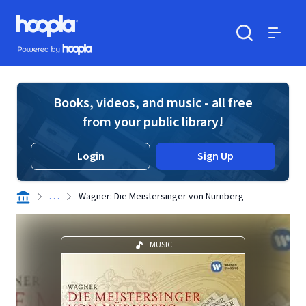
Skip to main content
Hoopla logo
Powered by Hoopla
Search
Menu
Books, videos, and music - all free
from your public library!
Login
Sign Up
. . .
Wagner: Die Meistersinger von Nürnberg
MUSIC