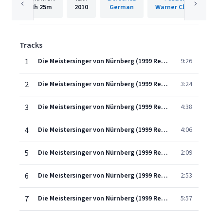
4h
25m
2010
German
Warner Classics
Tracks
1
Die Meistersinger von Nürnberg (1999 Remastered Version): Prelude
9:26
2
Die Meistersinger von Nürnberg (1999 Remastered Version), Act One, Scene One: Da zu dir der Heiland Kam (Gemeinde)
3:24
3
Die Meistersinger von Nürnberg (1999 Remastered Version), Act One, Scene One: Verweilt! - Ein Wort! (Walther/Eva/Magdalene)
4:38
4
Die Meistersinger von Nürnberg (1999 Remastered Version), Act One, Scene One: Da bin ich! (David/Magdalene/Walther/Eva)
4:06
5
Die Meistersinger von Nürnberg (1999 Remastered Version), Act One, Scene Two: David, was stehst? (Lehrlingen/David/Walther)
2:09
6
Die Meistersinger von Nürnberg (1999 Remastered Version), Act One, Scene Two: Mein Herr! der Singer Meister-Schlag (David/Walther)
2:53
7
Die Meistersinger von Nürnberg (1999 Remastered Version), Act One, Scene Two: Der Meister Tön' und Weisen (David/Walther/Lehrlingen)
5:57