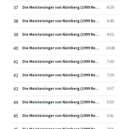
37
Die Meistersinger von Nürnberg (1999 Remastered Version), Act Three, Scene One: Wahn! Wahn! Überall Wahn! (Sachs)
6:29
38
Die Meistersinger von Nürnberg (1999 Remastered Version), Act Three, Scene Two: Grüß' Gott, mein Junker!
4:49
39
Die Meistersinger von Nürnberg (1999 Remastered Version), Act Three, Scene Two: Mein Freund! in holder Jugendzeit
4:52
40
Die Meistersinger von Nürnberg (1999 Remastered Version), Act Three, Scene Two: Morgenlich leuchtend in rosigem Schein (Sachs/Walther)
10:48
41
Die Meistersinger von Nürnberg (1999 Remastered Version), Act Three, Scene Three: Ein Werbelied! von Sachs? - ist's wahr?
7:20
42
Die Meistersinger von Nürnberg (1999 Remastered Version), Act Three, Scene Three: Das Gedicht? Hier ließ ich's (Beckmesser/Sachs)
7:39
43
Die Meistersinger von Nürnberg (1999 Remastered Version), Act Three, Scene Four: Sieh', Ev'chen (Sachs/Eva/Walther)
5:57
44
Die Meistersinger von Nürnberg (1999 Remastered Version), Act Three, Scene Four: Hat man mit dem Schuhwerk nicht seine Not! (Sachs/Eva)
5:55
45
Die Meistersinger von Nürnberg (1999 Remastered Version), Act Three, Scene Four: Ein Kind ward hier geboren (Sachs)
2:41