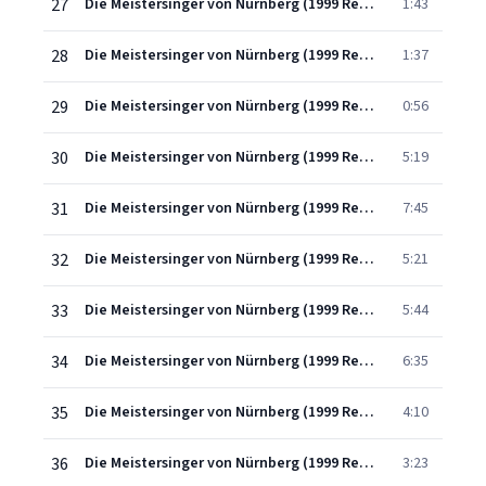
27
Die Meistersinger von Nürnberg (1999 Remastered Version), Act Two, Scene Five: Geliebter, spare den Zorn! (Eva/Magdalene/Walther/Nachtwächter)
1:43
28
Die Meistersinger von Nürnberg (1999 Remastered Version), Act Two, Scene Five: Üble Dinge, die ich da merk' (Sachs/Walther/Eva)
1:37
29
Die Meistersinger von Nürnberg (1999 Remastered Version), Act Two, Scene Six: Tu's nicht! Doch horch! (Eva/Walther/Sachs)
0:56
30
Die Meistersinger von Nürnberg (1999 Remastered Version), Act Two, Scene Six: Jerum! Jerum!
5:19
31
Die Meistersinger von Nürnberg (1999 Remastered Version), Act Two, Scene Six: Das Fenster geht auf (Sachs/Beckmesser/Walther/Eva)
7:45
32
Die Meistersinger von Nürnberg (1999 Remastered Version), Act Two, Scene Six: Den Tag seh' ich erscheinen (Beckmesser/Sachs)
5:21
33
Die Meistersinger von Nürnberg (1999 Remastered Version), Act Two, Scene Six: Mit den Schuhen ward isch fertig schier! (Sachs/Beckmesser/Nachbaren/David/Magdalene/Lehrlingen/Gesellen/Die Meister/Pogne
5:44
34
Die Meistersinger von Nürnberg (1999 Remastered Version), Act Three: Prelude
6:35
35
Die Meistersinger von Nürnberg (1999 Remastered Version), Act Three, Scene One: Gleich Meister! Hier!
4:10
36
Die Meistersinger von Nürnberg (1999 Remastered Version), Act Three, Scene One: Am Jordan Sankt Johannes stand (David/Sachs)
3:23