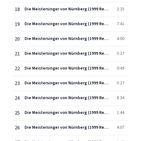
18
Die Meistersinger von Nürnberg (1999 Remastered Version), Act One, Scene Three: Seid ihr nun fertig? (Beckmesser/Walther/Pogner/Kothner)
2:25
19
Die Meistersinger von Nürnberg (1999 Remastered Version), Act One, Scene Three: Halt! Meister! Nicht so geeilt! (Sachs/Beckmesser/Nachtigall/Kothner/Pogner/Die Meister/Walther/Lehrlingen)
7:41
20
Die Meistersinger von Nürnberg (1999 Remastered Version), Act Two, Scene One: Johannistag! Johannistag! (Lehrlingen/David/Magdalene/Sachs)
4:00
21
Die Meistersinger von Nürnberg (1999 Remastered Version), Act Two, Scene Two: Lass seh'n ob Meister Sachs zu Haus? (Pogner/Eva/Magdalene)
5:27
22
Die Meistersinger von Nürnberg (1999 Remastered Version), Act Two, Scene Three: Zeig' her! - 's ist gut (Sachs/David)
0:49
23
Die Meistersinger von Nürnberg (1999 Remastered Version), Act Two, Scene Three: Was duftet doch der Flieder (Sachs)
5:27
24
Die Meistersinger von Nürnberg (1999 Remastered Version), Act Two, Scene Four: Gut'n Abend. Meister! (Eva/Sachs/Magdalene)
8:34
25
Die Meistersinger von Nürnberg (1999 Remastered Version), Act Two, Scene Four: Hilf Gott! wo bliebst du nur so spat? (Magdalene/Eva/Pogner)
1:44
26
Die Meistersinger von Nürnberg (1999 Remastered Version), Act Two, Scene Five: Da ist er! (Eva/Magdalene/Walther)
4:07