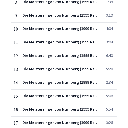
8
Die Meistersinger von Nürnberg (1999 Remastered Version), Act One, Scene Two: Damit, Herr Ritter, ist's so bewant! (David/Walther)
1:39
9
Die Meistersinger von Nürnberg (1999 Remastered Version), Act One, Scene Two: Aller End' ist doch David der Allergescheit'st'! (Lehrlingen/David)
3:19
10
Die Meistersinger von Nürnberg (1999 Remastered Version), Act One, Scene Three: Seid meiner Treue wohl versehen (Pogner/Beckmesser/Walther)
4:04
11
Die Meistersinger von Nürnberg (1999 Remastered Version), Act One, Scene Three: Gott grüss' euch, Meister! (Sachs/Vogelgesang/Beckmesser/Nachtigall/Kothner/Pogner/Ortel/Zorn/Moser/Lehrling/David/Eissl
3:04
12
Die Meistersinger von Nürnberg (1999 Remastered Version), Act One, Scene Three: Das schöne Fest, Johannistag (Pogner/Lehrlingen/Vogelgesang/Sachs/Kothner/Beckmesser)
6:40
13
Die Meistersinger von Nürnberg (1999 Remastered Version), Act One, Scene Three: Vielleicht schon ginget ihr zu weit (Sachs/Die Meister/Kothner/Beckmesser/Vogelgesang/Nachtigall/Pogner)
5:20
14
Die Meistersinger von Nürnberg (1999 Remastered Version), Act One, Scene Three: Dacht' ich mir's doch! (Beckmesser/Die Meister/Kothner/Pogner/Nachtigall/Sachs)
2:34
15
Die Meistersinger von Nürnberg (1999 Remastered Version), Act One, Scene Three: Am stillen Herd in Winterszeit (Walther/Sachs/Beckmesser/Kothner/Vogelgesang/Nachtigall)
5:06
16
Die Meistersinger von Nürnberg (1999 Remastered Version), Act One, Scene Three: Nun, Meister, wenn's gefällt (Kothner/Walther/Beckmesser)
5:54
17
Die Meistersinger von Nürnberg (1999 Remastered Version), Act One, Scene Three: Fanget an! (Beckmesser/Walther)
3:26