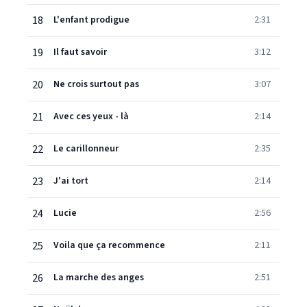
18
L'enfant prodigue
2:31
19
Il faut savoir
3:12
20
Ne crois surtout pas
3:07
21
Avec ces yeux - là
2:14
22
Le carillonneur
2:35
23
J'ai tort
2:14
24
Lucie
2:56
25
Voila que ça recommence
2:11
26
La marche des anges
2:51