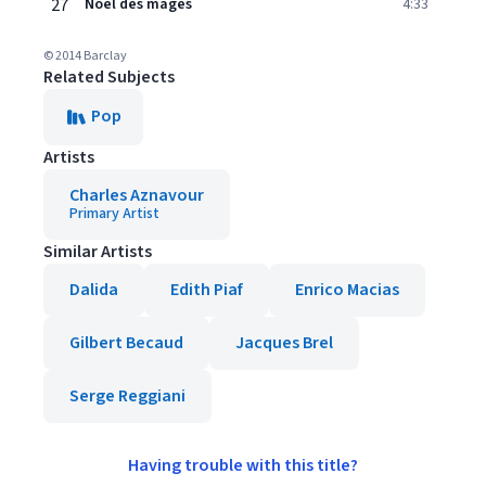
27
Noël des mages
4:33
© 2014 Barclay
Related Subjects
Pop
Artists
Charles Aznavour
Primary Artist
Similar Artists
Dalida
Edith Piaf
Enrico Macias
Gilbert Becaud
Jacques Brel
Serge Reggiani
Having trouble with this title?