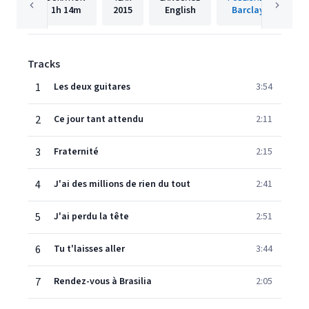
1h
14m
2015
English
Barclay
Tracks
1
Les deux guitares
3:54
2
Ce jour tant attendu
2:11
3
Fraternité
2:15
4
J'ai des millions de rien du tout
2:41
5
J'ai perdu la tête
2:51
6
Tu t'laisses aller
3:44
7
Rendez-vous à Brasilia
2:05