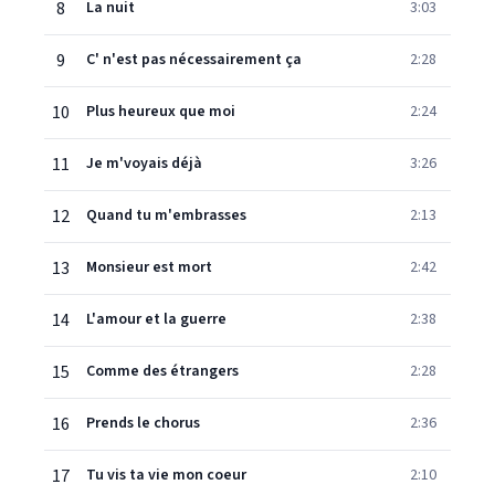
8
La nuit
3:03
9
C' n'est pas nécessairement ça
2:28
10
Plus heureux que moi
2:24
11
Je m'voyais déjà
3:26
12
Quand tu m'embrasses
2:13
13
Monsieur est mort
2:42
14
L'amour et la guerre
2:38
15
Comme des étrangers
2:28
16
Prends le chorus
2:36
17
Tu vis ta vie mon coeur
2:10