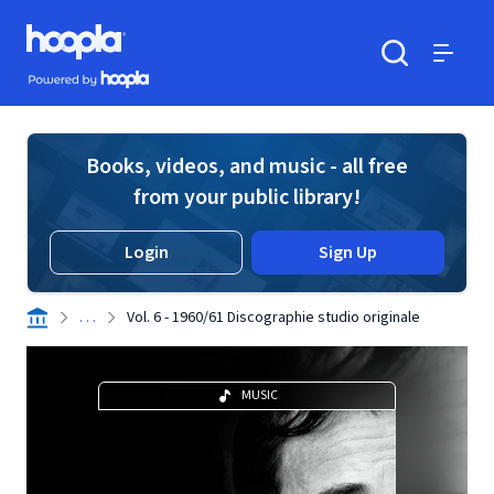
Skip to main content
Hoopla logo
Powered by Hoopla
Search
Menu
Books, videos, and music - all free
from your public library!
Login
Sign Up
. . .
Vol. 6 - 1960/61 Discographie studio originale
MUSIC