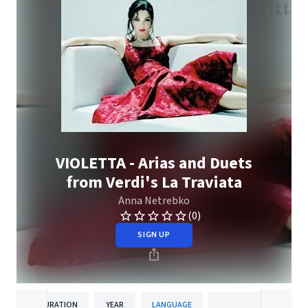
VIOLETTA - Arias and Duets
from Verdi's La Traviata
Anna Netrebko
(0)
SIGN UP
DURATION
YEAR
LANGUAGE
PUBLISH