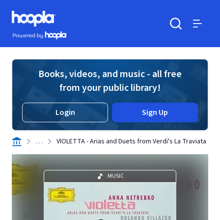
Skip to main content
Hoopla logo
Powered by Hoopla
Search
Menu
Books, videos, and music - all free
from your public library!
Login
Sign Up
. . .
VIOLETTA - Arias and Duets from Verdi's La Traviata
MUSIC