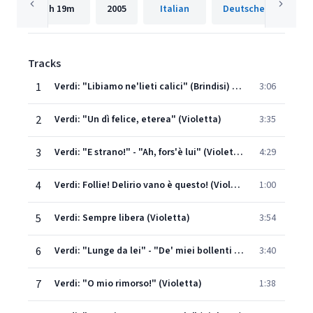
1h
19m
2005
Italian
Tracks
1
Verdi: "Libiamo ne'lieti calici" (Brindisi) (Violetta)
3:06
2
Verdi: "Un dì felice, eterea" (Violetta)
3:35
3
Verdi: "E strano!" - "Ah, fors'è lui" (Violetta)
4:29
4
Verdi: Follie! Delirio vano è questo! (Violetta)
1:00
5
Verdi: Sempre libera (Violetta)
3:54
6
Verdi: "Lunge da lei" - "De' miei bollenti spiriti" (Violetta)
3:40
7
Verdi: "O mio rimorso!" (Violetta)
1:38