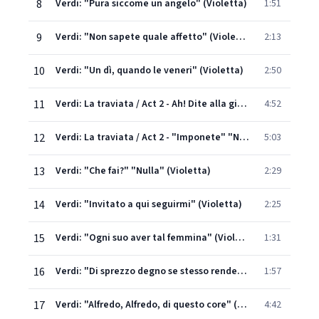
8
Verdi: "Pura siccome un angelo" (Violetta)
1:51
9
Verdi: "Non sapete quale affetto" (Violetta)
2:13
10
Verdi: "Un dì, quando le veneri" (Violetta)
2:50
11
Verdi: La traviata / Act 2 - Ah! Dite alla giovine
4:52
12
Verdi: La traviata / Act 2 - "Imponete" "Non amarlo ditegli" (Violetta)
5:03
13
Verdi: "Che fai?" "Nulla" (Violetta)
2:29
14
Verdi: "Invitato a qui seguirmi" (Violetta)
2:25
15
Verdi: "Ogni suo aver tal femmina" (Violetta)
1:31
16
Verdi: "Di sprezzo degno se stesso rende" (Violetta)
1:57
17
Verdi: "Alfredo, Alfredo, di questo core" (Violetta)
4:42