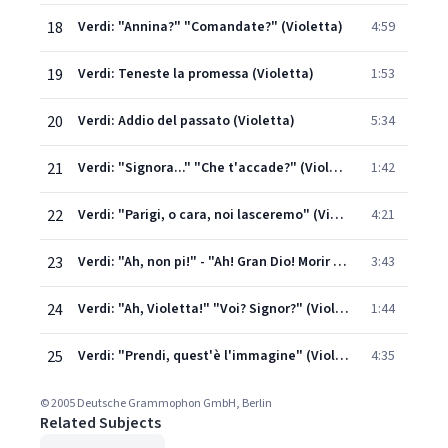
18
Verdi: "Annina?" "Comandate?" (Violetta)
4:59
19
Verdi: Teneste la promessa (Violetta)
1:53
20
Verdi: Addio del passato (Violetta)
5:34
21
Verdi: "Signora..." "Che t'accade?" (Violetta)
1:42
22
Verdi: "Parigi, o cara, noi lasceremo" (Violetta)
4:21
23
Verdi: "Ah, non pi!" - "Ah! Gran Dio! Morir sì giovine" (Violetta)
3:43
24
Verdi: "Ah, Violetta!" "Voi? Signor?" (Violetta)
1:44
25
Verdi: "Prendi, quest'è l'immagine" (Violetta)
4:35
© 2005 Deutsche Grammophon GmbH, Berlin
Related Subjects