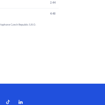
2:44
4:48
arlophone Czech Republic S.R.O.