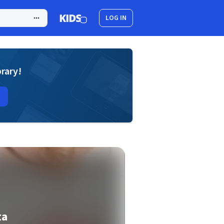
LOG IN
brary!
ta