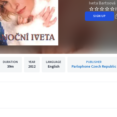
Iveta Bartoová
(
SIGN UP
DURATION
YEAR
LANGUAGE
PUBLISHER
39m
2012
English
Parlophone Czech Republic