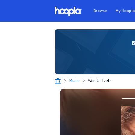
Skip to main content
Browse
My Hoopl
Hoopla logo
B
Music
Vánoční Iveta