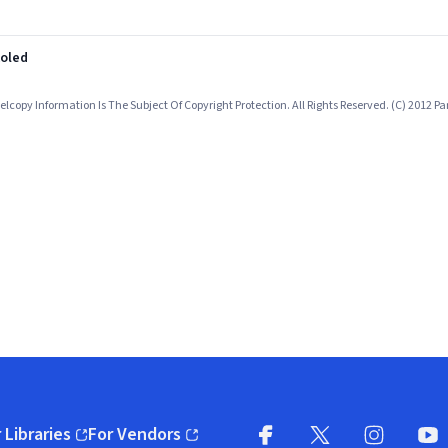
koled
lcopy Information Is The Subject Of Copyright Protection. All Rights Reserved. (C) 2012 P
 Libraries
For Vendors
pens in new window)
(opens in new window)