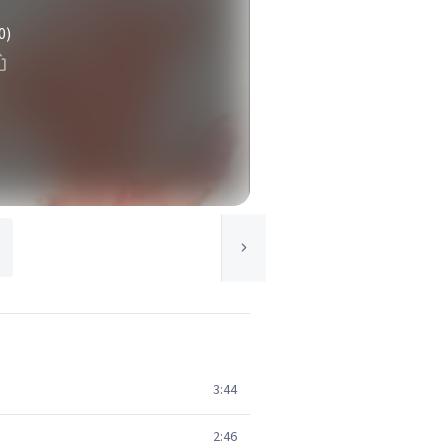
0)
3:44
2:46