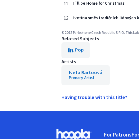
12
I´ll be Home for Christmas
13
Ivetina směs tradičních lidových 
© 2012 Parlophone Czech Republic S.R.O. This Labe
Related Subjects
Pop
Artists
Iveta Bartoová
Primary Artist
Having trouble with this title?
Footer
For Patrons
For
Hoopla logo, Go to homepage
(o