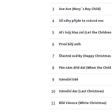
3
Ave Ave (Mary´s Boy Child)
4
Už záhy přijde ta vzácná noc
5
Ať i tvůj hlas zní (Let the Children
6
První bílý sníh
7
Šťastné svátky (Happy Christmas -
8
Pán nám dítě dal (When the Child 
9
Vánoční lidé
10
Vánoční dar (Last Christmas)
11
Bílé Vánoce (White Christmas)