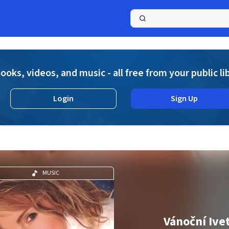
a
ooks, videos, and music - all free from your public li
Login
Sign Up
MUSIC
Vánoční Ive