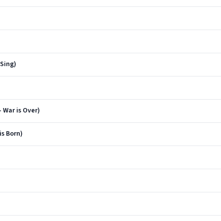
 Sing)
 War is Over)
is Born)