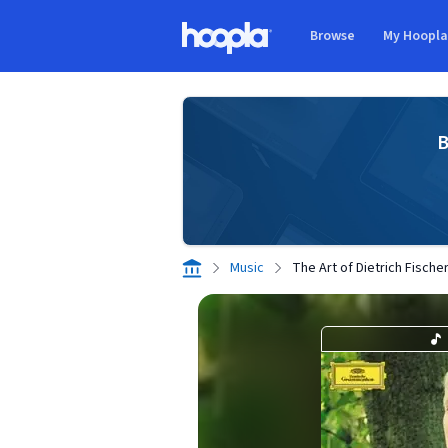
Skip to main content
Browse
My Hoopl
Hoopla logo
B
Music
The Art of Dietrich Fische