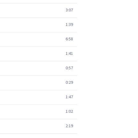
3:07
1:39
6:58
1:41
0:57
0:29
1:47
1:02
2:19