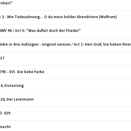
enheit"
 3 - Wie Todesahnung... O du mein holder Abendstern (Wolfram)
WV 96 / Act II: "Was duftet doch der Flieder"
917
795 - XVI. Die liebe Farbe
 4, Erstarrung
. 24, Der Leiermann
D. 829
rnacht