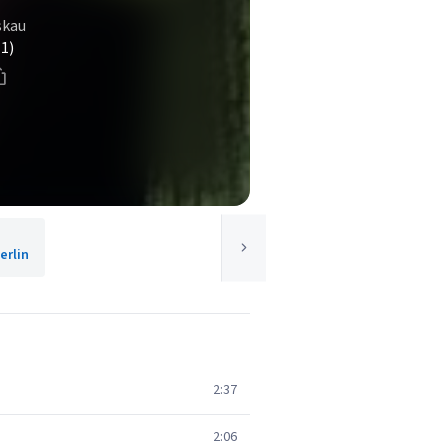
skau
(1)
rlin
2:37
2:06