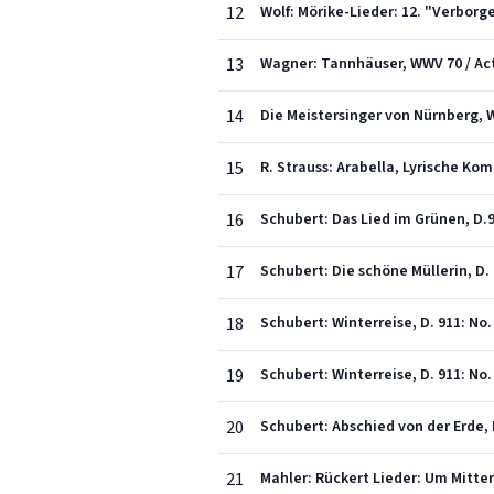
12
Wolf: Mörike-Lieder: 12. "Verborg
13
Wagner: Tannhäuser, WWV 70 / Act
14
Die Meistersinger von Nürnberg, W
15
16
Schubert: Das Lied im Grünen, D.
17
Schubert: Die schöne Müllerin, D. 
18
Schubert: Winterreise, D. 911: No.
19
Schubert: Winterreise, D. 911: No
20
Schubert: Abschied von der Erde, 
21
Mahler: Rückert Lieder: Um Mitte