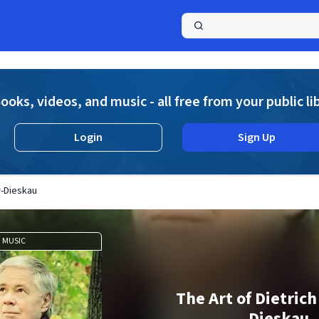
a
ooks, videos, and music - all free from your public li
Login
Sign Up
r-Dieskau
MUSIC
The Art of Dietrich
Dieskau