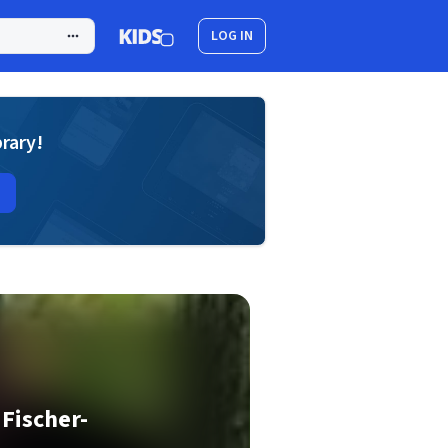
LOG IN
brary!
 Fischer-