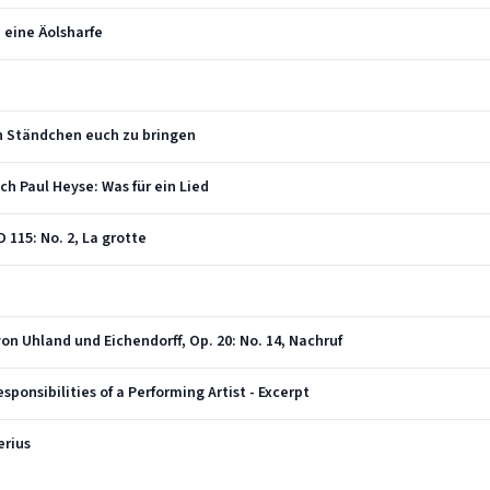
n eine Äolsharfe
in Ständchen euch zu bringen
ch Paul Heyse: Was für ein Lied
 115: No. 2, La grotte
n Uhland und Eichendorff, Op. 20: No. 14, Nachruf
ponsibilities of a Performing Artist - Excerpt
erius