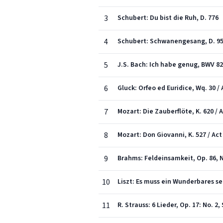
3
Schubert: Du bist die Ruh, D. 776
4
Schubert: Schwanengesang, D. 9
5
J.S. Bach: Ich habe genug, BWV 82:
6
Gluck: Orfeo ed Euridice, Wq. 30 / A
7
Mozart: Die Zauberflöte, K. 620 / A
8
Mozart: Don Giovanni, K. 527 / Act 
9
Brahms: Feldeinsamkeit, Op. 86, N
10
Liszt: Es muss ein Wunderbares sei
11
R. Strauss: 6 Lieder, Op. 17: No. 2