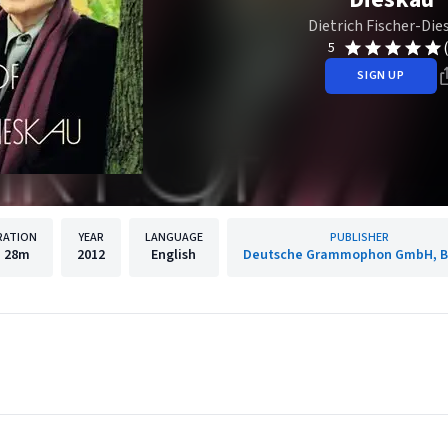
Dietrich Fischer-Die
5
SIGN UP
RATION
YEAR
LANGUAGE
PUBLISHER
h
28m
2012
English
Deutsche Grammophon GmbH, Be