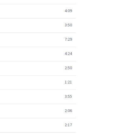
4:09
3:50
7:29
4:24
2:50
1:21
3:55
2:06
2:17