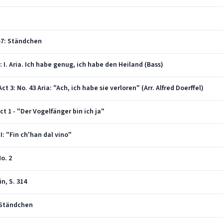
57: Ständchen
 I. Aria. Ich habe genug, ich habe den Heiland (Bass)
ct 3: No. 43 Aria: "Ach, ich habe sie verloren" (Arr. Alfred Doerffel)
ct 1 - "Der Vogelfänger bin ich ja"
I: "Fin ch'han dal vino"
o. 2
n, S. 314
, Ständchen