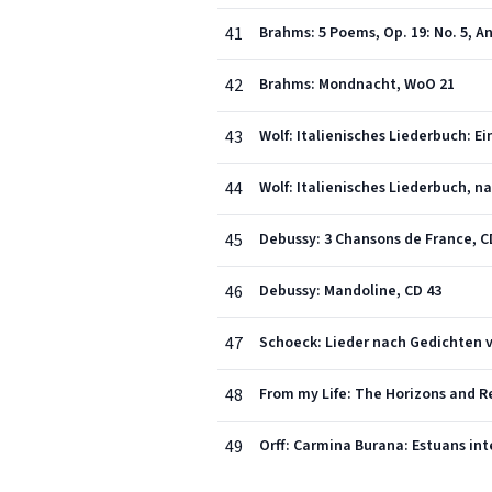
41
Brahms: 5 Poems, Op. 19: No. 5, A
42
Brahms: Mondnacht, WoO 21
43
Wolf: Italienisches Liederbuch: E
44
Wolf: Italienisches Liederbuch, na
45
Debussy: 3 Chansons de France, CD
46
Debussy: Mandoline, CD 43
47
Schoeck: Lieder nach Gedichten vo
48
From my Life: The Horizons and Res
49
Orff: Carmina Burana: Estuans int