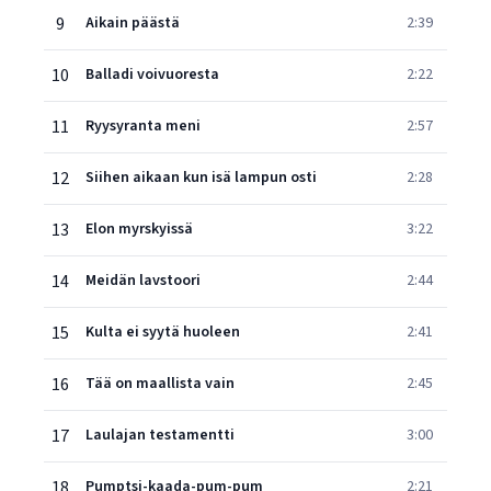
9
Aikain päästä
2:39
10
Balladi voivuoresta
2:22
11
Ryysyranta meni
2:57
12
Siihen aikaan kun isä lampun osti
2:28
13
Elon myrskyissä
3:22
14
Meidän lavstoori
2:44
15
Kulta ei syytä huoleen
2:41
16
Tää on maallista vain
2:45
17
Laulajan testamentti
3:00
18
Pumptsi-kaada-pum-pum
2:21