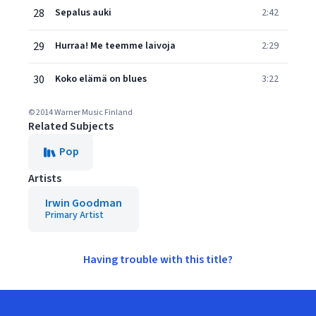
28
Sepalus auki
2:42
29
Hurraa! Me teemme laivoja
2:29
30
Koko elämä on blues
3:22
© 2014 Warner Music Finland
Related Subjects
Pop
Artists
Irwin Goodman
Primary Artist
Having trouble with this title?