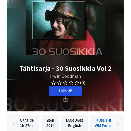
Tähtisarja - 30 Suosikkia Vol 2
Irwin Goodman
(0)
SIGN UP
DURATION
YEAR
LANGUAGE
PUBLISHER
1h
27m
2014
English
WM Finland