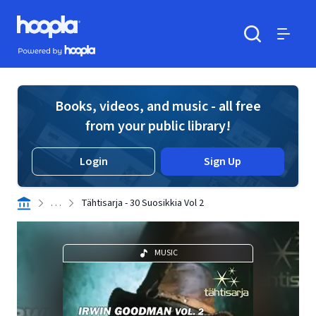
Skip to main content
Hoopla logo
Powered by Hoopla
Search
Menu
Books, videos, and music - all free
from your public library!
Login
Sign Up
. . .
Tähtisarja - 30 Suosikkia Vol 2
MUSIC