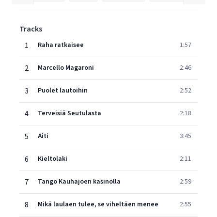
Tracks
1
Raha ratkaisee
1:57
2
Marcello Magaroni
2:46
3
Puolet lautoihin
2:52
4
Terveisiä Seutulasta
2:18
5
Äiti
3:45
6
Kieltolaki
2:11
7
Tango Kauhajoen kasinolla
2:59
8
Mikä laulaen tulee, se viheltäen menee
2:55