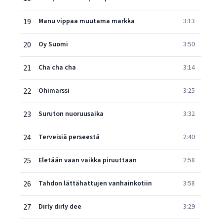
19
Manu vippaa muutama markka
3:13
20
Oy Suomi
3:50
21
Cha cha cha
3:14
22
Ohimarssi
3:25
23
Suruton nuoruusaika
3:32
24
Terveisiä perseestä
2:40
25
Eletään vaan vaikka piruuttaan
2:58
26
Tahdon lättähattujen vanhainkotiin
3:58
27
Dirly dirly dee
3:29