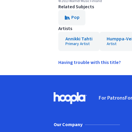
© 2013 Warner Music Finland
Related Subjects
Pop
Artists
Annikki Tahti
Humppa-Ve
Primary Artist
Artist
Having trouble with this title?
Footer
For Patrons
For
Hoopla logo, Go to homepage
(o
Our Company