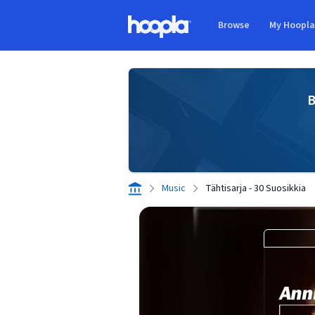
Skip to main content
Browse
My Hoopl
Hoopla logo
B
Music
Tähtisarja - 30 Suosikkia