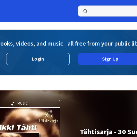
a
ooks, videos, and music - all free from your public li
Login
Sign Up
MUSIC
Tähtisarja - 30 S