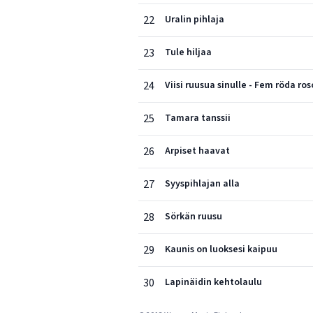
22
Uralin pihlaja
23
Tule hiljaa
24
Viisi ruusua sinulle - Fem röda ros
25
Tamara tanssii
26
Arpiset haavat
27
Syyspihlajan alla
28
Sörkän ruusu
29
Kaunis on luoksesi kaipuu
30
Lapinäidin kehtolaulu