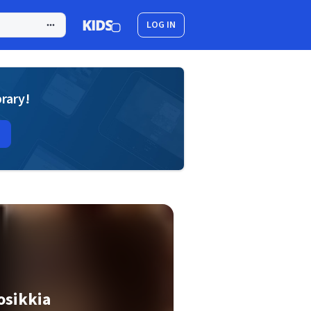
LOG IN
brary!
uosikkia