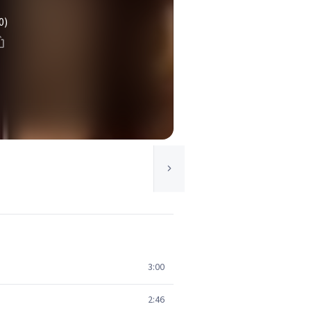
0)
3:00
2:46