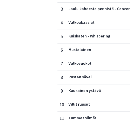
3
Laulu kahdesta pennistä - Canzon
4
Valkoakaasiat
5
Kuiskaten - Whispering
6
Mustalainen
7
Valkovuokot
8
Pustan sävel
9
Kaukainen ystävä
10
Villit ruusut
11
Tummat silmät