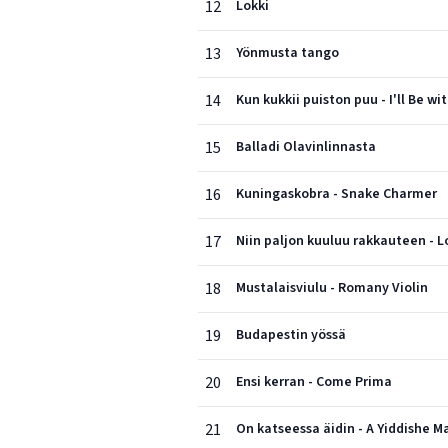
12
Lokki
13
Yönmusta tango
14
Kun kukkii puiston puu - I'll Be w
15
Balladi Olavinlinnasta
16
Kuningaskobra - Snake Charmer
17
Niin paljon kuuluu rakkauteen - 
18
Mustalaisviulu - Romany Violin
19
Budapestin yössä
20
Ensi kerran - Come Prima
21
On katseessa äidin - A Yiddishe 