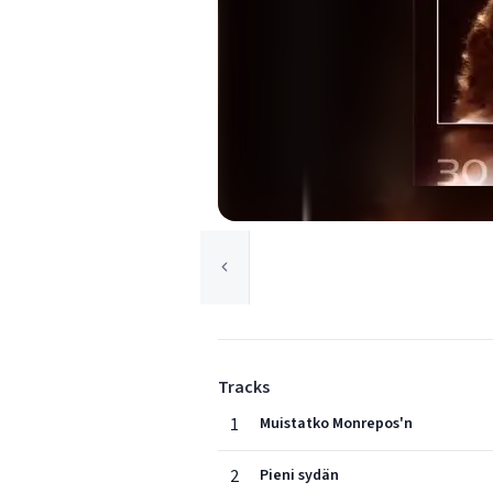
Tracks
1
Muistatko Monrepos'n
2
Pieni sydän