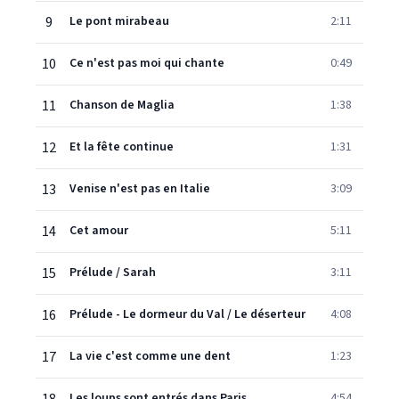
9
Le pont mirabeau
2:11
10
Ce n'est pas moi qui chante
0:49
11
Chanson de Maglia
1:38
12
Et la fête continue
1:31
13
Venise n'est pas en Italie
3:09
14
Cet amour
5:11
15
Prélude / Sarah
3:11
16
Prélude - Le dormeur du Val / Le déserteur
4:08
17
La vie c'est comme une dent
1:23
Les loups sont entrés dans Paris
4:54