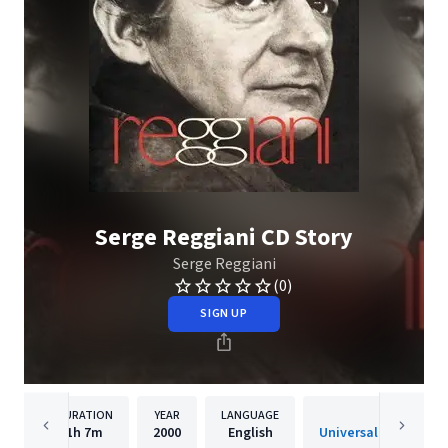
Serge Reggiani CD Story
Serge Reggiani
(0)
SIGN UP
DURATION
YEAR
LANGUAGE
PUBLISHE
1h
7m
2000
English
Universal Music Divi