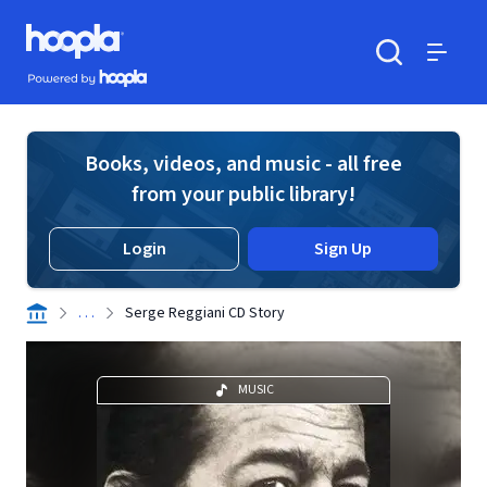
Skip to main content
Hoopla logo
Powered by Hoopla
Search
Menu
Books, videos, and music - all free
from your public library!
Login
Sign Up
. . .
Serge Reggiani CD Story
MUSIC