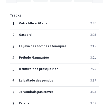
Tracks
1
Votre fille a 20 ans
2:49
2
Gaspard
3:03
3
La java des bombes atomiques
2:15
4
Prélude Maumariée
3:21
5
Il suffirait de presque rien
2:25
6
La ballade des pendus
3:37
7
Je voudrais pas crever
3:23
8
L'italien
3:57