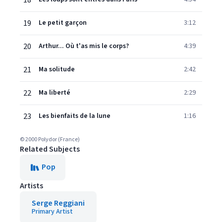
18
19
Le petit garçon
3:12
20
Arthur... Où t'as mis le corps?
4:39
21
Ma solitude
2:42
22
Ma liberté
2:29
23
Les bienfaits de la lune
1:16
© 2000 Polydor (France)
Related Subjects
Pop
Artists
Serge Reggiani
Primary Artist