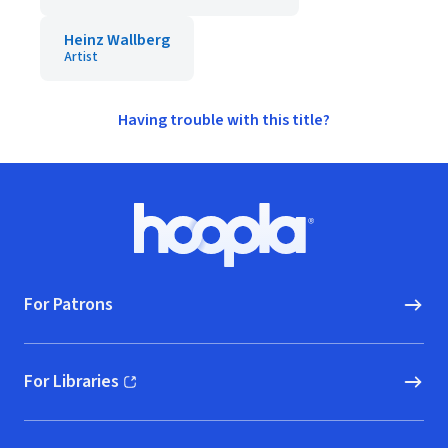
Heinz Wallberg
Artist
Having trouble with this title?
Footer
Hoopla logo, Go to homepage
For Patrons
For Libraries
(opens in new window)