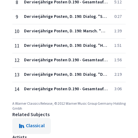
8
Der vierjährige Posten D.190 - Gesamtaufnahme (1996 - Remaster): Nr.5 Gott! Gott! Höre meine Stimme (Käthchen)
5:12
9
Der vierjährige Posten, D. 190: Dialog. "Sieh', liebes Weib" (Duval, Käthchen)
0:27
10
Der vierjährige Posten, D. 190: Marsch. "Horch, sie kommen!" - Soldatenchor. "Lustig in den Kampf" (Duval, Käthchen, Chorus)
1:39
11
Der vierjährige Posten, D. 190: Dialog. "Halt! Hier ist das Nachtquartier" (Hauptmann, Soldaten, Duval)
1:51
12
Der vierjährige Posten D.190 - Gesamtaufnahme (1996 - Remaster): Nr.7 Um Gotteswillen, er ist verloren! (Käthchen-Hauptmann-Duval-Walther-Veit-Chor)
1:56
13
Der vierjährige Posten, D. 190: Dialog. "Der General!" (Duval, Käthchen, Walther, Veit, Hauptmann, General, Soldaten)
2:19
14
Der vierjährige Posten D.190 - Gesamtaufnahme (1996 - Remaster): Nr.8 Schöne Stunde, die uns blendet! (Käthchen-Alt-Duval-Veit-Walther-Chor)
3:06
A Warner Classics Release, © 2012 Warner Music Group Germany Holding
Gmbh
Related Subjects
Classical
Artists