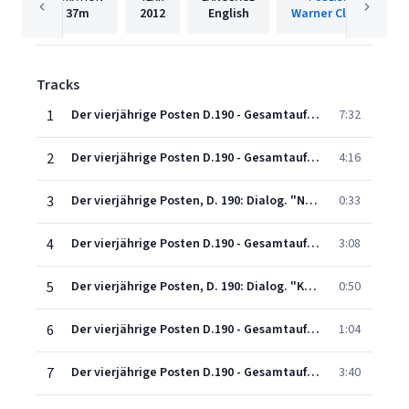
37m
2012
English
Warner Classics
Tracks
1
Der vierjährige Posten D.190 - Gesamtaufnahme (1996 - Remaster): Ouvertüre
7:32
2
Der vierjährige Posten D.190 - Gesamtaufnahme (1996 - Remaster): Nr.1 Heiter strahlt der neue Morgen (Käthchen-Duval-Walther-Chor)
4:16
3
Der vierjährige Posten, D. 190: Dialog. "Nun sind es vier Jahre schon" (Käthchen, Duval)
0:33
4
Der vierjährige Posten D.190 - Gesamtaufnahme (1996 - Remaster): Nr.2 Du guter Heinrich! Du süßes Kind (Käthchen-Duval)
3:08
5
Der vierjährige Posten, D. 190: Dialog. "Kinder, erschreckt nicht!" (Walther, Käthchen, Duval)
0:50
6
Der vierjährige Posten D.190 - Gesamtaufnahme (1996 - Remaster): Nr.3 Mag dich die Hoffnung nicht betrügen (Käthchen-Duval-Walther)
1:04
7
Der vierjährige Posten D.190 - Gesamtaufnahme (1996 - Remaster): Nr.4 Freund, eilet euch zu retten! (Käthchen-Duval-Veit-Walther)
3:40