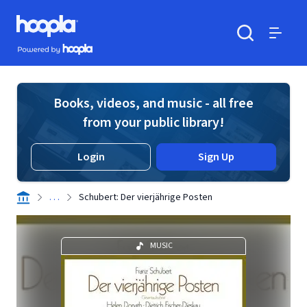
Skip to main content
Hoopla logo
Powered by Hoopla
Search
Menu
Books, videos, and music - all free
from your public library!
Login
Sign Up
. . .
Schubert: Der vierjährige Posten
MUSIC