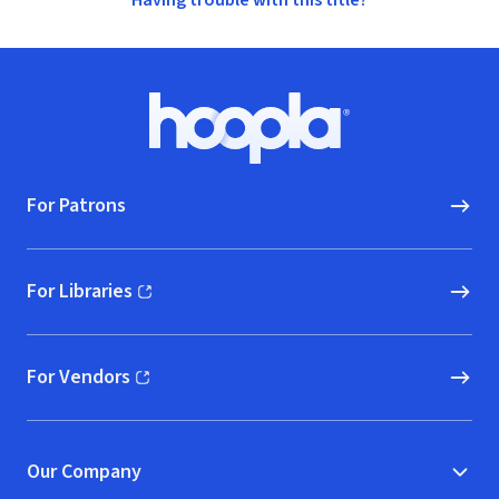
Having trouble with this title?
Footer
Hoopla logo, Go to homepage
For Patrons
For Libraries
(opens in new window)
For Vendors
(opens in new window)
Our Company