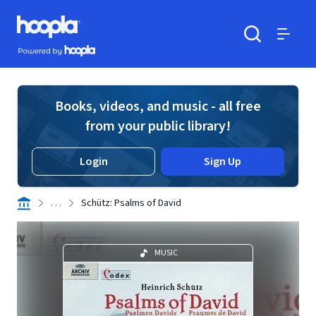
Skip to main content
Hoopla logo
Powered by Hoopla
Search
Menu
Books, videos, and music - all free
from your public library!
Login
Sign Up
. . .
Schütz: Psalms of David
MUSIC