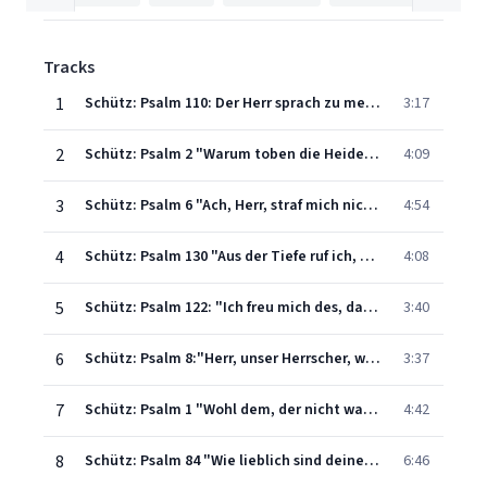
Tracks
1
Schütz: Psalm 110: Der Herr sprach zu meinem Herren, SWV 22
3:17
2
Schütz: Psalm 2 "Warum toben die Heiden" SWV23
4:09
3
Schütz: Psalm 6 "Ach, Herr, straf mich nicht in deinem Zorn" SWV 24
4:54
4
Schütz: Psalm 130 "Aus der Tiefe ruf ich, Herr, zu dir" SWV 25
4:08
5
Schütz: Psalm 122: "Ich freu mich des, das mir geredt ist" SWV 26
3:40
6
Schütz: Psalm 8:"Herr, unser Herrscher, wie herrlich ist dein Name" SWV 27
3:37
7
Schütz: Psalm 1 "Wohl dem, der nicht wandelt im Rat der Gottlosen" SWV 28
4:42
8
Schütz: Psalm 84 "Wie lieblich sind deine Wohnungen" SWV 29
6:46