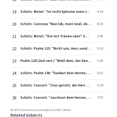
19
Schütz: Motet: "Ist nicht Ephraim mein teurer Sohn" SWV 40
4:54
20
Schütz: Canzona "Nun lob, mein Seel, den Herren" SWV 41
6:20
21
Schütz: Motet: "Die mit Tränen säen" SWV 42
3:48
22
Schütz: Psalm 115: "Nicht uns, Herr, sondern deinem Namen gib Ehre" SWV 43
5:10
23
Psalm 128 (2nd vers.) "Wohl dem, der den Herren fürchtet" SWV 44
3:38
24
Schütz: Psalm 136: "Danket dem Herren, denn er ist freundlich" SWV 45
6:52
25
Schütz: Concert: "Zion spricht, der Herr hat mich verlassen" SWV 46
5:29
26
Schütz: Concert: "Jauchzet dem Herren, alle Welt, singet, rühmet, lobet" SWV 47
7:07
© 1972 Deutsche Grammophon GmbH, Berlin
Related Subjects