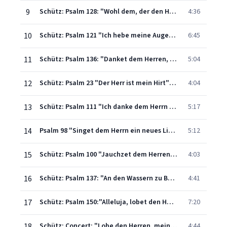
9
Schütz: Psalm 128: "Wohl dem, der den Herren fürchtet" SWV 30
4:36
10
Schütz: Psalm 121 "Ich hebe meine Augen auf zu den Bergen" SWV 31
6:45
11
Schütz: Psalm 136: "Danket dem Herren, denn er ist freundlich" SWV 32
5:04
12
Schütz: Psalm 23 "Der Herr ist mein Hirt" SWV 33
4:04
13
Schütz: Psalm 111 "Ich danke dem Herrn von ganzem Herzen" SWV 34
5:17
14
Psalm 98 "Singet dem Herrn ein neues Lied" SWV 35
5:12
15
Schütz: Psalm 100 "Jauchzet dem Herren, alle Welt" SWV 36
4:03
16
Schütz: Psalm 137: "An den Wassern zu Babel sassen wir und weineten" SWV 37
4:41
17
Schütz: Psalm 150:"Alleluja, lobet den Herren in seinem Heiligtum" SWV 38
7:20
18
Schütz: Concert: "Lobe den Herren, meine Seele" SWV 39
4:44