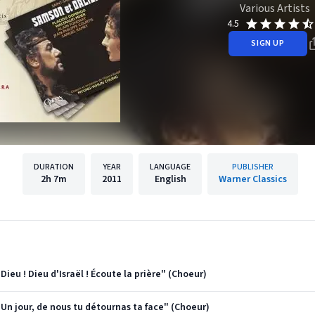
Various Artists
4.5
SIGN UP
DURATION
YEAR
LANGUAGE
PUBLISHER
2h
7m
2011
English
Warner Classics
Dieu ! Dieu d'Israël ! Écoute la prière" (Choeur)
"Un jour, de nous tu détournas ta face" (Choeur)