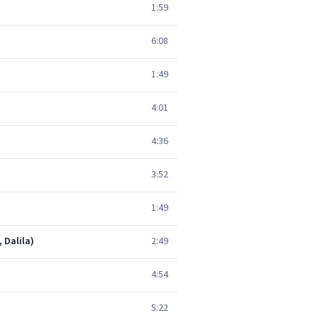
1:59
6:08
1:49
4:01
4:36
3:52
1:49
 Dalila)
2:49
4:54
5:22