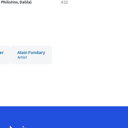
hilistins, Dalila)
4:22
er
Alain Fondary
Artist