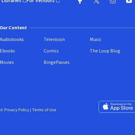
 Libraries
For Vendors
pens in new window)
(opens in new window)
Facebook
X
(opens in new win
(opens in new wi
Instagram
You
(
Our Content
Audiobooks
Television
Music
Ebooks
Comics
The Loop Blog
Movies
BingePasses
Download on the 
d.
Privacy Policy
|
Terms of Use