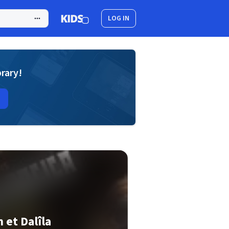
LOG IN
brary!
 et Dalîla