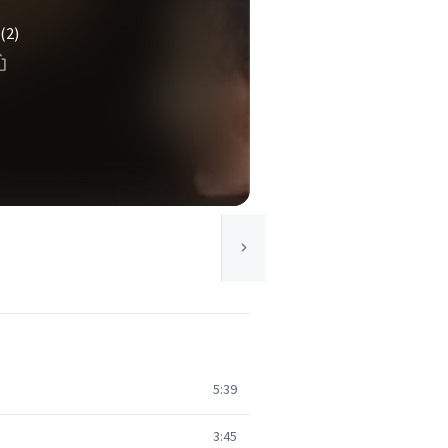
(2)
5:39
3:45