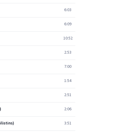
6:03
6:09
10:52
2:53
7:00
1:54
2:51
)
2:06
listins)
3:51