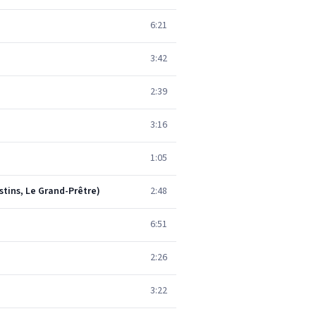
6:21
3:42
2:39
3:16
1:05
istins, Le Grand-Prêtre)
2:48
6:51
2:26
3:22