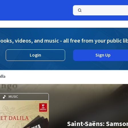
a
ooks, videos, and music - all free from your public li
Login
Sign Up
lîla
MUSIC
Saint-Saëns: Samson