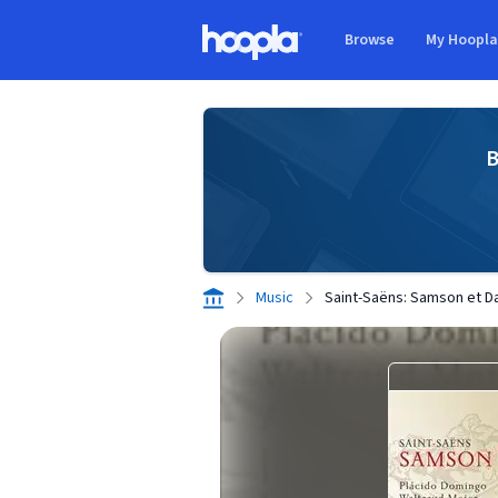
Skip to main content
Browse
My Hoopl
Hoopla logo
B
Music
Saint-Saëns: Samson et Da