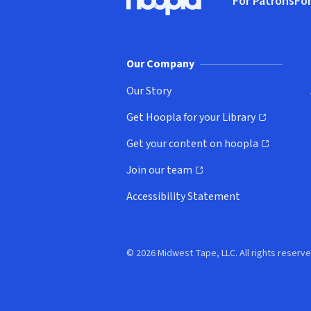
For Patrons
For
Hoopla logo, Go to homepage
(o
Our Company
Our Story
Get Hoopla for your Library
(opens in new window)
Get your content on hoopla
(opens in new window)
Join our team
(opens in new window)
Accessibility Statement
© 2026 Midwest Tape, LLC. All rights reserve