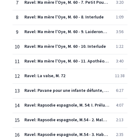
7
Ravel: Ma mère l'Oye, M. 60 - 7. Petit Poucet
3:20
8
Ravel: Ma mère l'Oye, M. 60 - 8. Interlude
1:09
9
Ravel: Ma mère l'Oye, M. 60 - 9. Laideronnette, Impératrice des Pagodes
3:56
10
Ravel: Ma mère l'Oye, M. 60 - 10. Interlude
1:22
11
Ravel: Ma mère l'Oye, M. 60 - 11. Apothéose: Le jardin féerique
3:40
12
Ravel: La valse, M. 72
11:38
13
Ravel: Pavane pour une infante défunte, M. 19
6:27
14
Ravel: Rapsodie espagnole, M. 54: I. Prélude à la nuit
4:07
15
Ravel: Rapsodie espagnole, M.54 - 2. Malagueña
2:13
16
Ravel: Rapsodie espagnole, M.54 - 3. Habanera
2:35