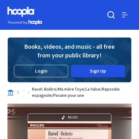
Skip to main content
Hoopla logo
Powered by Hoopla
Search
Menu
Books, videos, and music - all free
from your public library!
Login
Sign Up
. .
Ravel: Boléro/Ma mère l'oye/La Valse/Rapsodie
.
espagnole/Pavane pour une
MUSIC