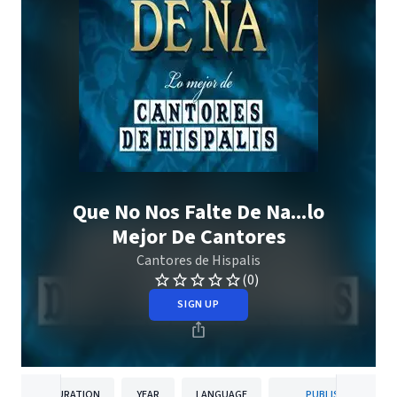
Que No Nos Falte De Na...lo
Mejor De Cantores
Cantores de Hispalis
(0)
SIGN UP
DURATION
YEAR
LANGUAGE
PUBLISHER