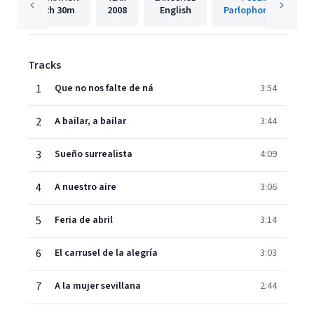
2h
30m
2008
English
Parlophone Spain
Tracks
1
Que no nos falte de ná
3:54
2
A bailar, a bailar
3:44
3
Sueño surrealista
4:09
4
A nuestro aire
3:06
5
Feria de abril
3:14
6
El carrusel de la alegría
3:03
7
A la mujer sevillana
2:44