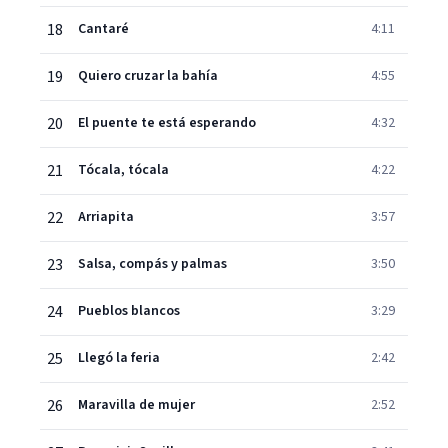
18
Cantaré
4:11
19
Quiero cruzar la bahía
4:55
20
El puente te está esperando
4:32
21
Tócala, tócala
4:22
22
Arriapita
3:57
23
Salsa, compás y palmas
3:50
24
Pueblos blancos
3:29
25
Llegó la feria
2:42
26
Maravilla de mujer
2:52