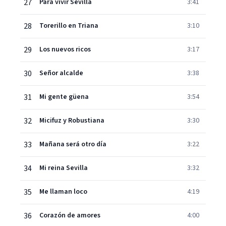
27
Para vivir Sevilla
3:41
28
Torerillo en Triana
3:10
29
Los nuevos ricos
3:17
30
Señor alcalde
3:38
31
Mi gente güena
3:54
32
Micifuz y Robustiana
3:30
33
Mañana será otro día
3:22
34
Mi reina Sevilla
3:32
35
Me llaman loco
4:19
36
Corazón de amores
4:00