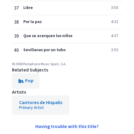
37
Libre
3:50
38
Por la paz
4:32
39
Que se acerquen los niños
4:37
40
Sevillanas por un tubo
3:53
© 2008 Parlophone Music Spain, S.A.
Related Subjects
Pop
Artists
Cantores de Hispalis
Primary Artist
Having trouble with this title?