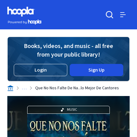
Skip to main content
Hoopla logo
Powered by Hoopla
Search
Menu
Books, videos, and music - all free
from your public library!
Login
Sign Up
. . .
Que No Nos Falte De Na...lo Mejor De Cantores
MUSIC