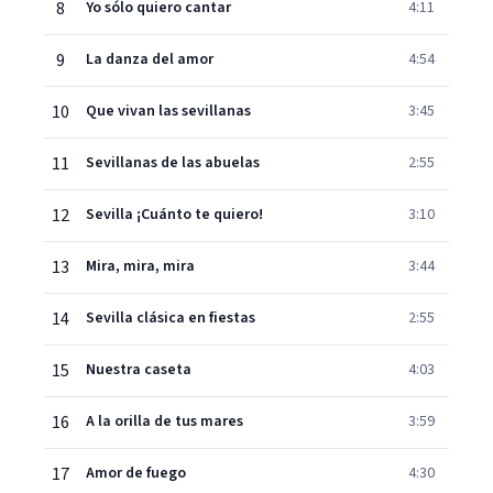
8
Yo sólo quiero cantar
4:11
9
La danza del amor
4:54
10
Que vivan las sevillanas
3:45
11
Sevillanas de las abuelas
2:55
12
Sevilla ¡Cuánto te quiero!
3:10
13
Mira, mira, mira
3:44
14
Sevilla clásica en fiestas
2:55
15
Nuestra caseta
4:03
16
A la orilla de tus mares
3:59
17
Amor de fuego
4:30